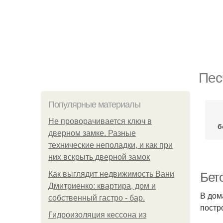
Пес
Популярные материалы
Не проворачивается ключ в
б
дверном замке. Разные
технические неполадки, и как при
них вскрыть дверной замок
Как выглядит недвижимость Вани
Бето
Дмитриенко: квартира, дом и
В дом
собственный гастро - бар.
постр
Гидроизоляция кессона из