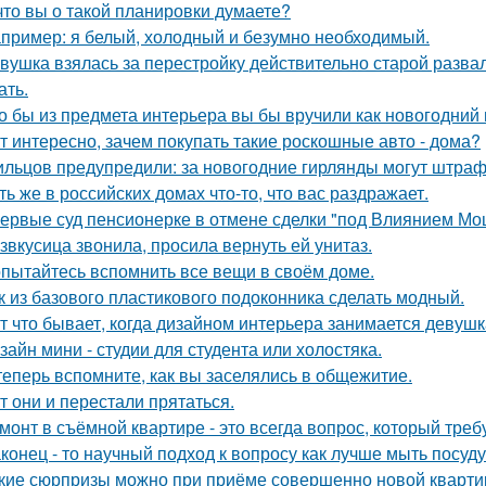
что вы о такой планировки думаете?
пример: я белый, холодный и безумно необходимый.
вушка взялась за перестройку действительно старой развал
ать.
о бы из предмета интерьера вы бы вручили как новогодний
т интересно, зачем покупать такие роскошные авто - дома?
льцов предупредили: за новогодние гирлянды могут штраф
ть же в российских домах что-то, что вас раздражает.
ервые суд пенсионерке в отмене сделки "под Влиянием Мо
звкусица звонила, просила вернуть ей унитаз.
пытайтесь вспомнить все вещи в своём доме.
к из базового пластикового подоконника сделать модный.
т что бывает, когда дизайном интерьера занимается девушк
зайн мини - студии для студента или холостяка.
теперь вспомните, как вы заселялись в общежитие.
т они и перестали прятаться.
монт в съёмной квартире - это всегда вопрос, который треб
конец - то научный подход к вопросу как лучше мыть посуд
кие сюрпризы можно при приёме совершенно новой кварти