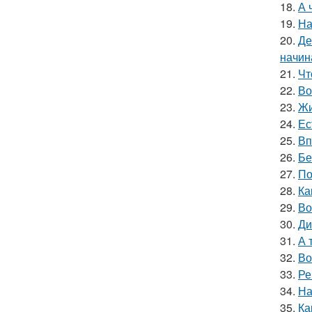
18.
А 
19.
На
20.
Де
начин
21.
Чт
22.
Во
23.
Жи
24.
Ес
25.
Вп
26.
Бе
27.
По
28.
Ка
29.
Во
30.
Ди
31.
А 
32.
Во
33.
Ре
34.
На
35.
Ка