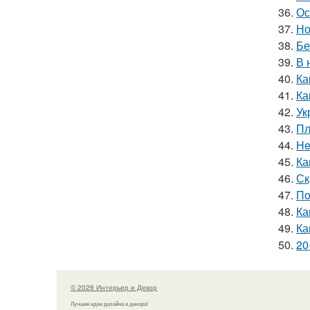
36.
Ос
37.
Но
38.
Бе
39.
В 
40.
Ка
41.
Ка
42.
Ук
43.
Пл
44.
He
45.
Ка
46.
Ск
47.
По
48.
Ка
49.
Ка
50.
20
© 2026 Интерьер и Декор
Лучшие идеи дизайна и декора!