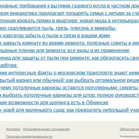
новные требования к вытяжке газового котла в частном до
вая инициатива предлагает поощрять семьи с детьми за сч
тонная кровать прямо в квартире: новая мода в интерьерах
них скапливаются пыль, грязь, плесень и микробы.
к навсегда забыть о пыли и грязи в вашем доме
к закрыть комнату во время ремонта: полезные советы и р
рывные пленки для ремонта: все виды и их применение
енка для защиты от пыли при ремонте: как обезопасить св
adlines:
кие интересные факты о московском транспорте знают нем
рытый карниз или обычный: как выбрать оптимальное реше
чему потолочные карнизы остаются популярными: секреты 
к выбрать потолочные карнизы для штор: полное руководст
кие возможности для шопинга есть в Обнинске
+ идей для маленького сада: как превратить небольшой учас
Контакты
Пользовательское соглашение
Обратная св
Политика конфидециальности
Копирование раз