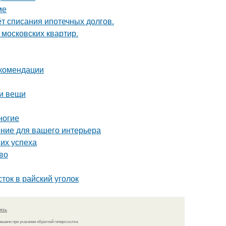
ме
ёт списания ипотечных долгов.
 московских квартир.
екомендации
ои вещи
ногие
ние для вашего интерьера
их успеха
во
ток в райский уголок
язь
решено при указании обратной гиперссылки.