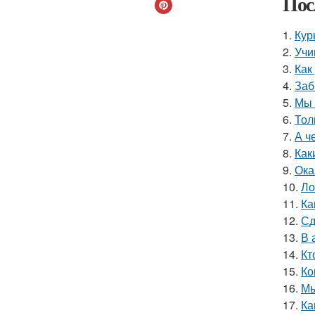
Пос
1.
Кур
2.
Учи
3.
Как
4.
Заб
5.
Мы 
6.
Тол
7.
А ч
8.
Как
9.
Ока
10.
Ло
11.
Ка
12.
Сд
13.
В 
14.
Кт
15.
Ко
16.
Мы
17.
Ка