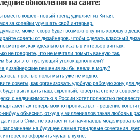
ледние обновления на сайте:
ы вместо кошек - новый тренд удивляет из Китая.
мся за копейки улучшать свой интерьер.
 думаете, может скоро будет возможно купить хорошую деш
ирайте советы от дизайнеров, чтобы сделать классный диз
посмотрим, как идеально вписать в интерьер винтаж.
ько не говорите, что не мечтали помыть ванную так.
ем бы вы этот пустующий уголок дополнили?
ие дизайнерские решения вы бы ввели в моду?
залось, простые полы мыть уже не модно.
вите советы, как организовать удобную рабочую зону для д
к будет выглядить наш, скрепный, ковёр на стене в соврем
елки с недвижимостью в России хотят полностью перевести
апартаментах теперь можно прописаться - решение констит
о-нибудь объяснит, откуда у миллениалов такая любовь к 
гда игры в Симс не хватает и ты начинаешь моделировать 
 запоминаем на будущее самые трендовые сочетания цвето
к интересно оформить чулан в кухне.