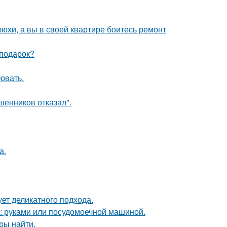
юхи, а вы в своей квартире боитесь ремонт
 подарок?
овать.
шенников отказал".
а.
ует деликатного подхода.
у: руками или посудомоечной машиной.
ры найти.