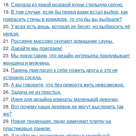
18.
Сделала из яркой розовой кухни стильную серую.
19.
В том случае, если бы перед вами встал выбор, как
покрасить стены в коридоре, то что бы вы выбрали?
20.
У всех есть вещь, которая их бесит, но выбросить её
нельзя.
21.
Россияне массово скупают домашние сауны.
22.
Давайте мы поиграем!
23.
Мы представим, что дизайн интерьера придумывает
женщина и мужчина.
24.
Парень пригласил к себе пожить друга и это не
устроило соседа.
25.
А вы говорите, что без ремонта жить невозможно.
26.
Задача не из простых.
27.
Идея для дизайна комнаты маленькой девочки.
28.
Вот почему наши деревни не могут выглядеть так
же?
29.
Новая тенденция: люди заменяют плитку на
пластиковые панели.
30.
Давайте мы посмотрим уборку в милейшей