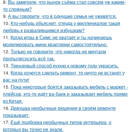
8.
Вы заметили, что рынок съёма стал совсем уж каким-
то сложным?
9.
А вы говорите, что в однушке семья не уживётся.
10.
Кто-нибудь объяснит, откуда у миллениалов такая
любовь к развалившимся избушкам?
11.
Когда игры в Симс не хватает и ты начинаешь
моделировать мини квартирки самостоятельно.
12.
Только не говорите, что никогда не мечтали
пропылесосить всё так.
13.
Трендовый способ кухню к новому году украсить.
14.
Когда хочется сделать ремонт, то ничто не встанет у
вас на пути!
15.
Пока некоторые боятся заказывать мебель с маркет -
плейсов, кто-то идёт ва-банк и заказывает мебель прямо
из Китая.
16.
Девушка необычные решения в своём ремонте
показывает.
17.
Ещё подборка необычных типов интерьера, о
которых вы точно не знали.