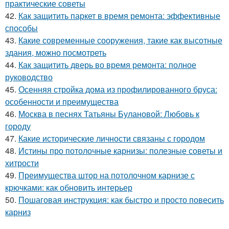
практические советы
42.
Как защитить паркет в время ремонта: эффективные
способы
43.
Какие современные сооружения, такие как высотные
здания, можно посмотреть
44.
Как защитить дверь во время ремонта: полное
руководство
45.
Осенняя стройка дома из профилированного бруса:
особенности и преимущества
46.
Москва в песнях Татьяны Булановой: Любовь к
городу
47.
Какие исторические личности связаны с городом
48.
Истины про потолочные карнизы: полезные советы и
хитрости
49.
Преимущества штор на потолочном карнизе с
крючками: как обновить интерьер
50.
Пошаговая инструкция: как быстро и просто повесить
карниз