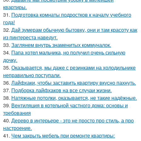
квартиры.
31.
Подготовка комнаты подростков к началу учебного
года!
32.
Дай зумерам обычную бытовку, они и там красоту как
из пинтереста наведут.
33.
Заглянем внутрь знаменитых коммуналок.
34.
Папа хотел мальчика, но получил очень сильную
дочку.
35.
Оказывается, мы даже с резинками на холодильнике
неправильно поступали.
36.
Лайфхаки, чтобы заставить квартиру вкусно пахнуть.
37.
Подборка лайфхаков на все случаи жизни.
38.
Натяжные потолки, оказывается, не такие надёжные.
39.
Вентиляция в котельной частного дома: основы и
требования
40.
Дерево в интерьере - это не просто про стиль, а про
настроение.
41.
Чем закрыть мебель при ремонте квартиры: