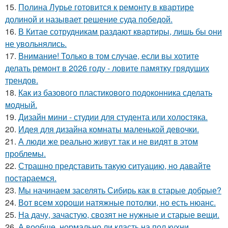
15.
Полина Лурье готовится к ремонту в квартире
долиной и называет решение суда победой.
16.
В Китае сотрудникам раздают квартиры, лишь бы они
не увольнялись.
17.
Внимание! Только в том случае, если вы хотите
делать ремонт в 2026 году - ловите памятку грядущих
трендов.
18.
Как из базового пластикового подоконника сделать
модный.
19.
Дизайн мини - студии для студента или холостяка.
20.
Идея для дизайна комнаты маленькой девочки.
21.
А люди же реально живут так и не видят в этом
проблемы.
22.
Страшно представить такую ситуацию, но давайте
постараемся.
23.
Мы начинаем заселять Сибирь как в старые добрые?
24.
Вот всем хороши натяжные потолки, но есть нюанс.
25.
На дачу, зачастую, свозят не нужные и старые вещи.
26.
А вообще, нормально ли класть на пол кухни