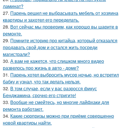
ламинат?
27.
Парень решил не выбрасывать мебель от хозяина
квартиры и захотел его переделать.
28.
Вот сейчас мы проверим, как хорошо вы шарите в
ремонте.
29.
Помните историю про китайца, который отказался
продавать свой дом и остался жить посреди
магистрали?
30.
А вам не кажется, что слишком много видео
развелось про жизнь в авто - доме?
31.
Парень хотел выбросить мусор ночью, но встретил
бабку и узнал, что так делать нельзя.
32.
В том случае, если у вас разросся фикус
Бенджамина, срочно его стригите!
33.
Вообще не смейтесь, но многие лайфхаки для
ремонта работают.
34.
Какие сюрпризы можно при приёме совершенно
новой квартиры найти.