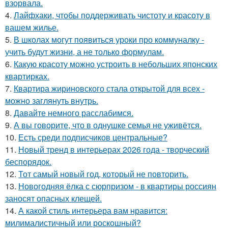
взорвала.
4.
Лайфхаки, чтобы поддерживать чистоту и красоту в
вашем жилье.
5.
В школах могут появиться уроки про коммуналку -
учить будут жизни, а не только формулам.
6.
Какую красоту можно устроить в небольших японских
квартирках.
7.
Квартира жириновского стала открытой для всех -
можно заглянуть внутрь.
8.
Давайте немного расслабимся.
9.
А вы говорите, что в однушке семья не уживётся.
10.
Есть среди подписчиков центральные?
11.
Новый тренд в интерьерах 2026 года - творческий
беспорядок.
12.
Тот самый новый год, который не повторить.
13.
Новогодняя ёлка с сюрпризом - в квартиры россиян
заносят опасных клещей.
14.
А какой стиль интерьера вам нравится:
милималистичный или роскошный?