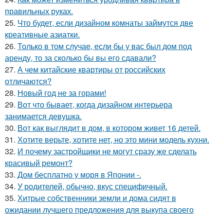
правильных руках.
25.
Что будет, если дизайном комнаты займутся две
креативные азиатки.
26.
Только в том случае, если бы у вас был дом под
аренду, то за сколько бы вы его сдавали?
27.
А чем китайские квартиры от российских
отличаются?
28.
Новый год не за горами!
29.
Вот что бывает, когда дизайном интерьера
занимается девушка.
30.
Вот как выглядит в дом, в котором живет 16 детей.
31.
Хотите верьте, хотите нет, но это мини модель кухни.
32.
И почему застройщики не могут сразу же сделать
красивый ремонт?
33.
Дом бесплатно у моря в Японии -.
34.
У родителей, обычно, вкус специфичный.
35.
Хитрые собственники земли и дома сидят в
ожидании лучшего предложения для выкупа своего