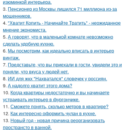
изюминкой интерьера.
3.
Пенсионер из Москвы лишился 71 миллиона из-за
мошенников.
4.
"Хватит Копить - Начинайте Тратить" - неожиданное
мнение экономиста.
5.
А говорят, что в маленькой комнате невозможно
сделать удобную кухню.
6.
Мы посмотрим, как идеально вписать в интерьер
винтаж.
7.
Представьте, что вы приехали в гости, увидели это и
поняли, что вкуса у людей нет.
8.
ИИ для жкх "Нахватался" словечек у россиян.
9.
А надолго хватит этого дома?
10.
Когда квартиры недостаточно и вы начинаете
устраивать интерьер в фургончике.
11.
Сможете понять, сколько метров в квартире?
12.
Как интересно оформить чулан в кухне.
13.
Новый год - новая причина реорганизовать
пространсто в ванной.