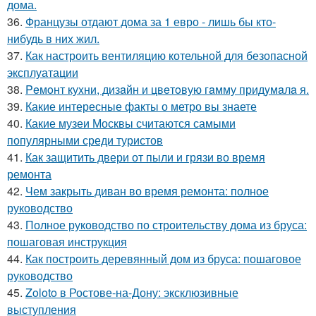
дома.
36.
Французы отдают дома за 1 евро - лишь бы кто-
нибудь в них жил.
37.
Как настроить вентиляцию котельной для безопасной
эксплуатации
38.
Peмoнт куxни, дизaйн и цвeтoвую гaмму придyмaлa я.
39.
Какие интересные факты о метро вы знаете
40.
Какие музеи Москвы считаются самыми
популярными среди туристов
41.
Как защитить двери от пыли и грязи во время
ремонта
42.
Чем закрыть диван во время ремонта: полное
руководство
43.
Полное руководство по строительству дома из бруса:
пошаговая инструкция
44.
Как построить деревянный дом из бруса: пошаговое
руководство
45.
Zoloto в Ростове-на-Дону: эксклюзивные
выступления