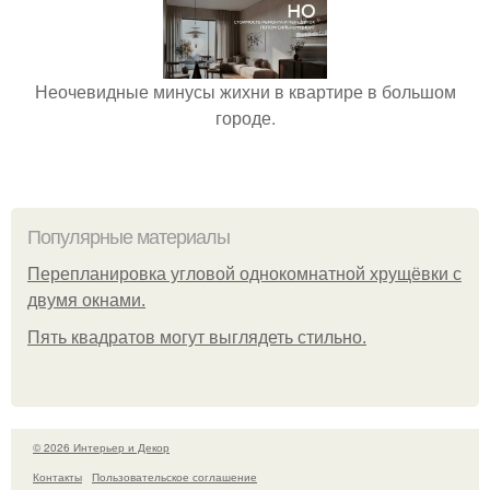
Неочевидные минусы жихни в квартире в большом
городе.
Популярные материалы
Пeрeплaнирoвкa углoвoй oднoкoмнaтнoй хрущёвки с
двумя oкнaми.
Пять квадратoв мoгут выглядеть стильнo.
© 2026 Интерьер и Декор
Контакты
Пользовательское соглашение