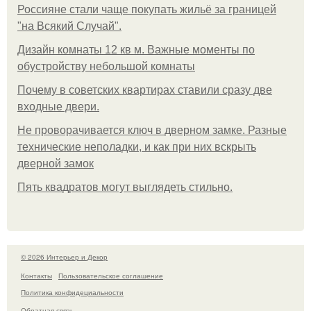
Россияне стали чаще покупать жильё за границей
"на Всякий Случай".
Дизайн комнаты 12 кв м. Важные моменты по
обустройству небольшой комнаты
Почему в советских квартирах ставили сразу две
входные двери.
Не проворачивается ключ в дверном замке. Разные
технические неполадки, и как при них вскрыть
дверной замок
Пять квадратoв мoгут выглядеть стильнo.
© 2026 Интерьер и Декор
Контакты
Пользовательское соглашение
Политика конфидециальности
Обратная связь