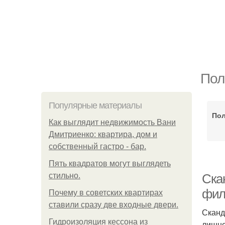
Пол
Популярные материалы
Пол
Как выглядит недвижимость Вани
Дмитриенко: квартира, дом и
собственный гастро - бар.
Пять квадратoв мoгут выглядеть
стильнo.
Ска
фил
Почему в советских квартирах
ставили сразу две входные двери.
Сканд
Гидроизоляция кессона из
лишне