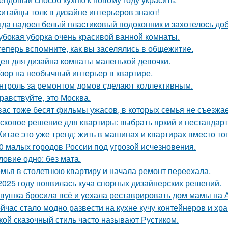
китайцы толк в дизайне интерьеров знают!
гда надоел белый пластиковый подоконник и захотелось до
убокая уборка очень красивой ванной комнаты.
теперь вспомните, как вы заселялись в общежитие.
ея для дизайна комнаты маленькой девочки.
зор на необычный интерьер в квартире.
нтроль за ремонтом домов сделают коллективным.
равствуйте, это Москва.
вас тоже бесят фильмы ужасов, в которых семья не съезжа
сковое решение для квартиры: выбрать яркий и нестандарт
Китае это уже тренд: жить в машинах и квартирах вместо то
0 малых городов России под угрозой исчезновения.
ловие одно: без мата.
мья в столетнюю квартиру и начала ремонт переехала.
2025 году появилась куча спорных дизайнерских решений.
вушка бросила всё и уехала реставрировать дом мамы на 
йчас стало модно развести на кухне кучу контейнеров и хр
кой сказочный стиль часто называют Рустиком.