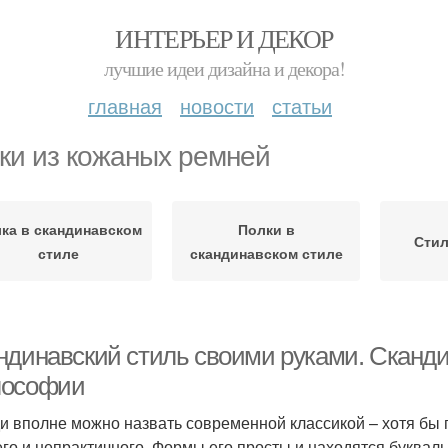
ИНТЕРЬЕР И ДЕКОР
лучшие идеи дизайна и декора!
главная
новости
статьи
ки из кожаных ремней
ка в скандинавском
Полки в
Стил
стиле
скандинавском стиле
ндинавский стиль своими руками. Сканди
ософии
и вполне можно назвать современной классикой – хотя бы п
го и непрактичного. Формы его просты и находятся букваль