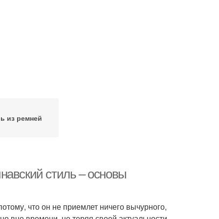
ь из ремней
навский стиль – основы
отому, что он не приемлет ничего вычурного,
но вне времени, не теряя своей актуальности