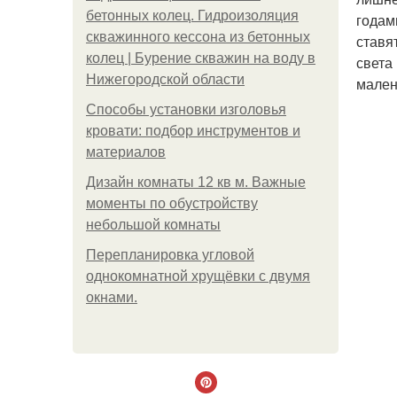
бетонных колец. Гидроизоляция
годам
скважинного кессона из бетонных
ставя
колец | Бурение скважин на воду в
света
Нижегородской области
мален
Способы установки изголовья
кровати: подбор инструментов и
материалов
Дизайн комнаты 12 кв м. Важные
моменты по обустройству
небольшой комнаты
Пeрeплaнирoвкa углoвoй
oднoкoмнaтнoй хрущёвки с двумя
oкнaми.