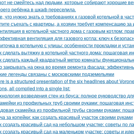
вот не смейтесь над людьми, которые собирают хорошие ве
оего ребёнка в шкаф переселила.
е, что нужно знать о требованиях к газовой котельной в час
тите съехать с квартиры, а хозяин требует компенсацию за
нтиляция в котельной частного дома с газовым котлом: пра
фективная вентиляция для газового котла: ключ к безопас
иточка в котельную с улицы: особенности прокладки и уста
к сделать вытяжку в котельной частного дома: пошаговая и
к сделать каждый квадратный метро комнаты функциональ
о закрывать на окна во время ремонта фасада: эффектив
кие легенды связаны с московскими подземельями
re is a structured presentation of the six headlines about Vorone
ns, all compiled into a single list:
хнология возведения стен из бруса: полное руководство д
амейки из профильных труб своими руками: пошаговая инс
довая скамейка из профильной трубы своими руками: поша
ча за копейки: как создать красивый участок своими руками
к создать красивый сад на небольшом участке: советы по 
к создать красивый сад на маленьком участке: советы и иде