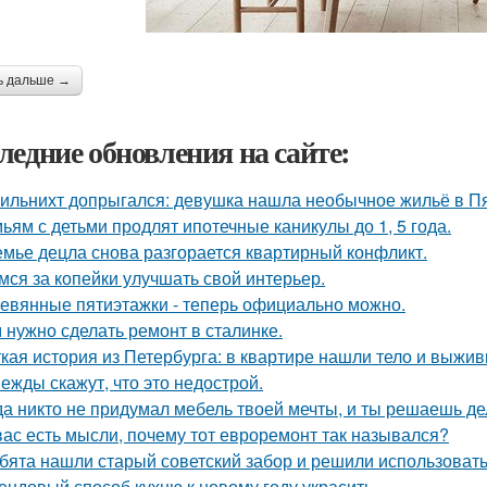
ь дальше →
ледние обновления на сайте:
ильнихт допрыгался: девушка нашла необычное жильё в Пя
ьям с детьми продлят ипотечные каникулы до 1, 5 года.
емье децла снова разгорается квартирный конфликт.
мся за копейки улучшать свой интерьер.
евянные пятиэтажки - теперь официально можно.
 нужно сделать ремонт в сталинке.
кая история из Петербурга: в квартире нашли тело и выж
ежды скажут, что это недострой.
да никто не придумал мебель твоей мечты, и ты решаешь де
вас есть мысли, почему тот евроремонт так назывался?
бята нашли старый советский забор и решили использовать 
ендовый способ кухню к новому году украсить.