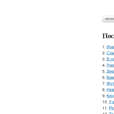
читат
Пос
1.
Ихв
2.
Сем
3.
В с
4.
Учи
5.
Дер
6.
Вам
7.
Жут
8.
Нев
9.
Ког
10.
У 
11.
Ре
12.
Тр