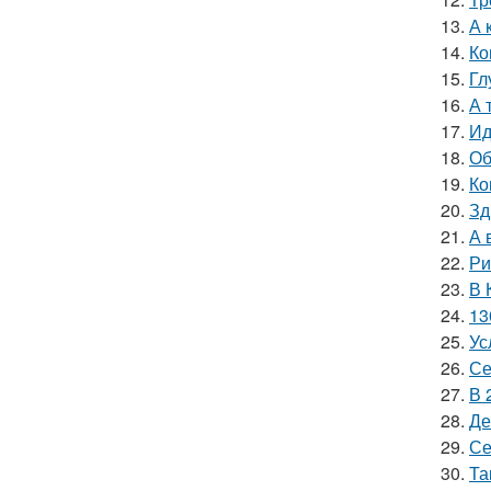
13.
А 
14.
Ко
15.
Гл
16.
А 
17.
Ид
18.
Об
19.
Ко
20.
Зд
21.
А 
22.
Ри
23.
В 
24.
13
25.
Ус
26.
Се
27.
В 
28.
Де
29.
Се
30.
Та