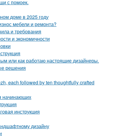
щи с помоек.
тном доме в 2025 году
 износ мебели и ремонта?
вила и требования
ности и экономичности
новки
нструкция
ным или как работаю настоящие дизайнеры.
ные решения
zh, each followed by ten thoughtfully crafted
ля начинающих
трукция
говая инструкция
ландшафтному дизайну
и