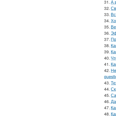
31.
А 
32.
Св
33.
Вс
34.
Хо
35.
Ве
36.
Эф
37.
Пр
38.
Ка
39.
Ка
40.
Чт
41.
Ка
42.
He
questio
43.
Те
44.
Ск
45.
Са
46.
Да
47.
Ка
48.
Ка