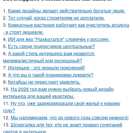
1.
Какие дизайны делают действительно богатые люди.
2.
Тот случай, когда строителям не доплатили.
3.
Комнатные растения работают как очиститель воздуха
- и стоят дешевле.
4.
ИИ для жкх "Нахватался" словечек у россиян.
5.
Есть среди подписчиков центральные?
6.
А какой стиль интерьера вам нравится:
милималистичный или роскошный?
7.
Интерьер - это зеркало поколений!
8.
А что вы о такой планировки думаете?
9.
Китайцы не перестают удивлять.
10.
На 2026 год вам нужно выбрать новый дизайн
интерьера для вашей квартиры.
11.
Ну что, уже задекорировали своё жильё к новому
году?
12.
Мы напоминаем, что до нового года совсем немного!
13.
Шпаргалка для тех, кто не знает правил сочетаний
цветов в интерьере.