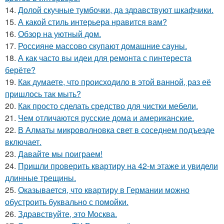
14.
Долой скучные тумбочки, да здравствуют шкафчики.
15.
А какой стиль интерьера нравится вам?
16.
Обзор на уютный дом.
17.
Россияне массово скупают домашние сауны.
18.
А как часто вы идеи для ремонта с пинтереста
берёте?
19.
Как думаете, что происходило в этой ванной, раз её
пришлось так мыть?
20.
Как просто сделать средство для чистки мебели.
21.
Чем отличаются русские дома и американские.
22.
В Алматы микроволновка свет в соседнем подъезде
включает.
23.
Давайте мы поиграем!
24.
Пришли проверить квартиру на 42-м этаже и увидели
длинные трещины.
25.
Оказывается, что квартиру в Германии можно
обустроить буквально с помойки.
26.
Здравствуйте, это Москва.