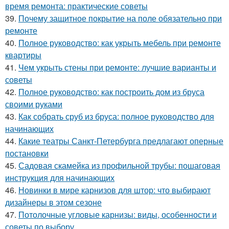
время ремонта: практические советы
39.
Почему защитное покрытие на поле обязательно при
ремонте
40.
Полное руководство: как укрыть мебель при ремонте
квартиры
41.
Чем укрыть стены при ремонте: лучшие варианты и
советы
42.
Полное руководство: как построить дом из бруса
своими руками
43.
Как собрать сруб из бруса: полное руководство для
начинающих
44.
Какие театры Санкт-Петербурга предлагают оперные
постановки
45.
Садовая скамейка из профильной трубы: пошаговая
инструкция для начинающих
46.
Новинки в мире карнизов для штор: что выбирают
дизайнеры в этом сезоне
47.
Потолочные угловые карнизы: виды, особенности и
советы по выбору