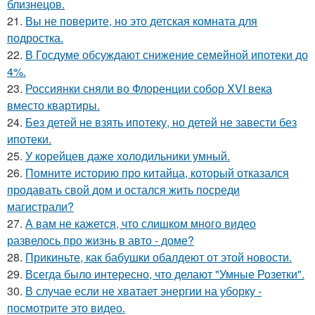
близнецов.
21.
Вы не поверите, но это детская комната для
подростка.
22.
В Госдуме обсуждают снижение семейной ипотеки до
4%.
23.
Россиянки сняли во Флоренции собор XVI века
вместо квартиры.
24.
Без детей не взять ипотеку, но детей не завести без
ипотеки.
25.
У корейцев даже холодильники умный.
26.
Помните историю про китайца, который отказался
продавать свой дом и остался жить посреди
магистрали?
27.
А вам не кажется, что слишком много видео
развелось про жизнь в авто - доме?
28.
Прикиньте, как бабушки обалдеют от этой новости.
29.
Всегда было интересно, что делают "Умные Розетки".
30.
В случае если не хватает энергии на уборку -
посмотрите это видео.