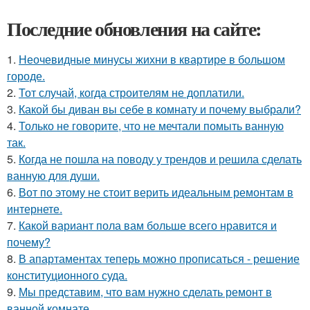
Последние обновления на сайте:
1.
Неочевидные минусы жихни в квартире в большом
городе.
2.
Тот случай, когда строителям не доплатили.
3.
Какой бы диван вы себе в комнату и почему выбрали?
4.
Только не говорите, что не мечтали помыть ванную
так.
5.
Когда не пошла на поводу у трендов и решила сделать
ванную для души.
6.
Вот по этому не стоит верить идеальным ремонтам в
интернете.
7.
Какой вариант пола вам больше всего нравится и
почему?
8.
В апартаментах теперь можно прописаться - решение
конституционного суда.
9.
Мы представим, что вам нужно сделать ремонт в
ванной комнате.