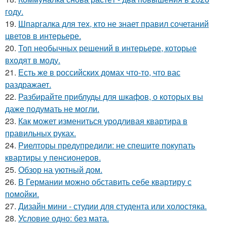
году.
19.
Шпаргалка для тех, кто не знает правил сочетаний
цветов в интерьере.
20.
Топ необычных решений в интерьере, которые
входят в моду.
21.
Есть же в российских домах что-то, что вас
раздражает.
22.
Разбирайте приблуды для шкафов, о которых вы
даже подумать не могли.
23.
Как может измениться уродливая квартира в
правильных руках.
24.
Риелторы предупредили: не спешите покупать
квартиры у пенсионеров.
25.
Обзор на уютный дом.
26.
В Германии можно обставить себе квартиру с
помойки.
27.
Дизайн мини - студии для студента или холостяка.
28.
Условие одно: без мата.