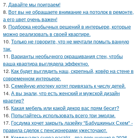
7.
Давайте мы поиграем!
8.
Вот вы не обращаете внимание на потолок в ремонте,
а его цвет очень важен!
9.
Подборка необычных решений в интерьере, которые
можно реализовать в своей квартире.
10.
Только не говорите, что не мечтали помыть ванную
так.
11.
Варианты необычного окрашивания стен, чтобы
ваша квартира выглядела эффектно.
12.
Как будет выглядить наш, скрепный, ковёр на стене в
современном интерьере.
13.
Семейную ипотеку хотят привязать к числу детей.
14.
А вы знали, что есть женский и мужской дизайн
квартир?
15.
Какая мебель или какой декор вас прям бесит?
16.
Попытайтесь использовать всего три эмодзи.
17.
Госдума хочет закрыть лазейку "Бабушкиных Схем" -
правила сделок с пенсионерами ужесточают.
18.
Коммуналка снова растёт - два повышения в 2026