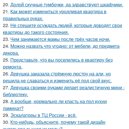
20.
Долой скучные тумбочки, да здравствуют шкафчики.
21.
Как может измениться уродливая квартира в
правильных руках.
22.
Не спешите осуждать людей, которые доводят свои
квартиры до такого состояния.
23.
Чем занимаются мамы после трёх часов ночи.
24.
Можно назвать что угодно: от мебели, до предмета
декора.
25.
Представьте, что вы поселились в квартиру без
ремонта.
26.
Девушка заказала стрёмную люстру на али, но
решила не сдаваться и изменить её под свой вкус.
27.
Девушка своими руками делает реалистичную мини -
библиотеку.
28.
А вообще, нормально ли класть на пол кухни
ламинат?
29.
Эскалаторы в ТЦ России - всё.
30.
Кто-нибудь, объясните, почему такой дизайн
интерьера вышел из моды?