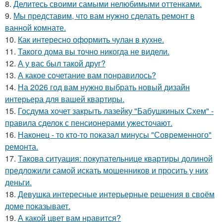
8.
Делитесь своими самыми нелюбимыми оттенками.
9.
Мы представим, что вам нужно сделать ремонт в
ванной комнате.
10.
Как интересно оформить чулан в кухне.
11.
Такого дома вы точно никогда не видели.
12.
А у вас был такой друг?
13.
А какое сочетание вам понравилось?
14.
На 2026 год вам нужно выбрать новый дизайн
интерьера для вашей квартиры.
15.
Госдума хочет закрыть лазейку "Бабушкиных Схем" -
правила сделок с пенсионерами ужесточают.
16.
Наконец - то кто-то показал минусы "Современного"
ремонта.
17.
Такова ситуация: покупательнице квартиры долиной
предложили самой искать мошенников и просить у них
деньги.
18.
Девушка интересные интерьерные решения в своём
доме показывает.
19.
А какой цвет вам нравится?