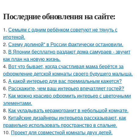
Последние обновления на сайте:
1.
Семьям с одним ребёнком советуют не тянуть с
ипотекой.
2.
Схему долиной" в России фактически остановили.
3.
В Японии бесплатно раздают дома самураев - звучит
как план на новую жизнь.
4.
Вот что бывает, когда счастливая мама берётся за
оформление детской комнаты своего будущего малыша.
5.
А какой интерьер для вас премиальным кажется?
6.
Расскажите, чем ваш интерьер впечатляет гостей?
7.
Как можно красиво оформить интерьер с цветочными
элементами.
8.
Как укладывать керамогранит в небольшой комнате.
9.
Китайские дизайнеры интерьера рассказывают, как
правильно использовать пространство в спальне.
10.
Проект для совместной комнаты двух детей.