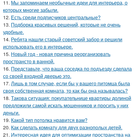
11.
Мы запоминаем необычные идеи для интерьера, о
которых многие забыли.
12.
Есть среди подписчиков центральные?
13.
Подборка красивых решений, которые не очень
удобные.
14.
Ребята нашли старый советский забор и решили
использовать его в интерьере.
15.
Новый год - новая причина реорганизовать
пространсто в ванной.
16.
Представьте, что ваша соседка по подъезду сделала
со своей входной дверью это.
17.
Лишь в том случае, если бы у вашего питомца была
своя собственная комната, то как бы она называлась?
18.
Такова ситуация: покупательнице квартиры долиной
предложили самой искать мошенников и просить у них
деньги.
19.
Какой тип потолка нравится вам?
20.
Как сделать комнату для двух разнополых детей.
21.
Интересная идея для оптимизации пространства на