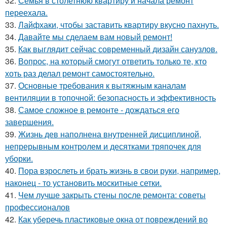
32.
Семья в столетнюю квартиру и начала ремонт
переехала.
33.
Лайфхаки, чтобы заставить квартиру вкусно пахнуть.
34.
Давайте мы сделаем вам новый ремонт!
35.
Как выглядит сейчас современный дизайн санузлов.
36.
Вопрос, на который смогут ответить только те, кто
хоть раз делал ремонт самостоятельно.
37.
Основные требования к вытяжным каналам
вентиляции в топочной: безопасность и эффективность
38.
Самое сложное в ремонте - дождаться его
завершения.
39.
Жизнь дев наполнена внутренней дисциплиной,
непрерывным контролем и десятками тряпочек для
уборки.
40.
Пора взрослеть и брать жизнь в свои руки, например,
наконец - то установить москитные сетки.
41.
Чем лучше закрыть стены после ремонта: советы
профессионалов
42.
Как уберечь пластиковые окна от повреждений во