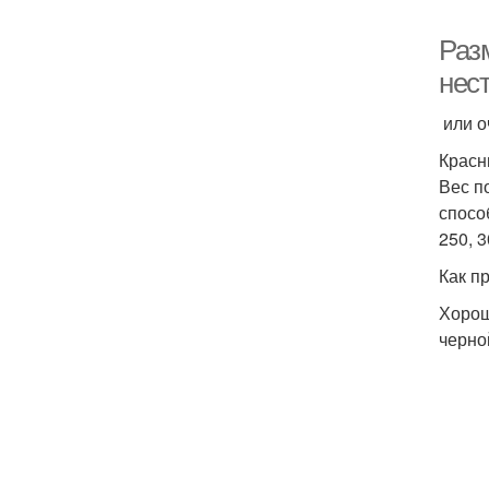
Разм
нес
или о
Крас
Вес по
спосо
250, 3
Как п
Хорош
черно