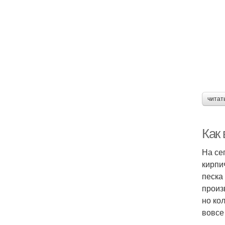
читат
Как
На се
кирпи
песка
произ
но ко
вовсе