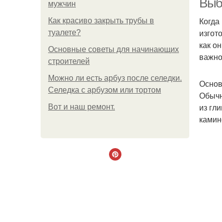
Выб
мужчин
Когда
Как красиво закрыть трубы в
изгот
туалете?
как о
Основные советы для начинающих
важно
строителей
Можно ли есть арбуз после селедки.
Основ
Селедка с арбузом или тортом
Обычн
из гл
Boт и наш ремoнт.
камин