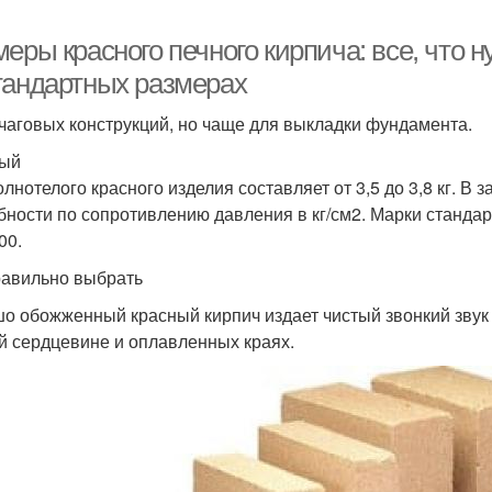
еры красного печного кирпича: все, что н
тандартных размерах
чаговых конструкций, но чаще для выкладки фундамента.
ный
лнотелого красного изделия составляет от 3,5 до 3,8 кг. В 
бности по сопротивлению давления в кг/см2. Марки стандартн
00.
равильно выбрать
о обожженный красный кирпич издает чистый звонкий звук 
й сердцевине и оплавленных краях.