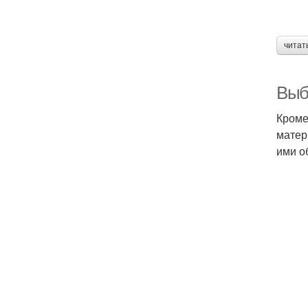
читат
Выб
Кроме
матер
ими о