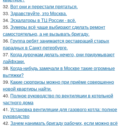
32.
Вот они и перестали прятаться.
33.
Здравствуйте, это Москва.
34.
Эскалаторы в ТЦ России - всё.
35.
Зумеры всё чаще выбирают сделать ремонт
самостоятельно, а не вызывать бригаду.
36.
Группа ребят занимается реставраций старых
парадных в Санкт-петербурге.
37.
Когда дурочкам делать нечего, они придумывают
лайфхаки.
38.
Когда-нибудь замечали в Москве такие огромные
вытяжки?
39.
Какие сюрпризы можно при приёме совершенно
новой квартиры найти.
40.
Полное руководство по вентиляции в котельной
частного дома
41.
Установка вентиляции для газового котла: полное
руководство
42.
Зачем нанимать бригаду рабочих, если можно всё