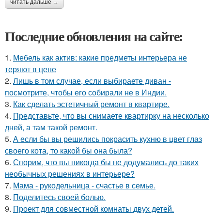
читать дальше →
Последние обновления на сайте:
1.
Мебель как актив: какие предметы интерьера не
теряют в цене
2.
Лишь в том случае, если выбираете диван -
посмотрите, чтобы его собирали не в Индии.
3.
Как сделать эстетичный ремонт в квартире.
4.
Представьте, что вы снимаете квартирку на несколько
дней, а там такой ремонт.
5.
А если бы вы решились покрасить кухню в цвет глаз
своего кота, то какой бы она была?
6.
Спорим, что вы никогда бы не додумались до таких
необычных решениях в интерьере?
7.
Мама - рукодельница - счастье в семье.
8.
Поделитесь своей болью.
9.
Проект для совместной комнаты двух детей.