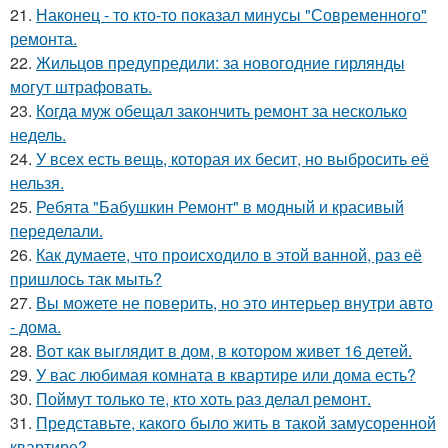
21.
Наконец - то кто-то показал минусы "Современного"
ремонта.
22.
Жильцов предупредили: за новогодние гирлянды
могут штрафовать.
23.
Когда муж обещал закончить ремонт за несколько
недель.
24.
У всех есть вещь, которая их бесит, но выбросить её
нельзя.
25.
Ребята "Бабушкин Ремонт" в модный и красивый
переделали.
26.
Как думаете, что происходило в этой ванной, раз её
пришлось так мыть?
27.
Вы можете не поверить, но это интерьер внутри авто
- дома.
28.
Вот как выглядит в дом, в котором живет 16 детей.
29.
У вас любимая комната в квартире или дома есть?
30.
Поймут только те, кто хоть раз делал ремонт.
31.
Представьте, какого было жить в такой замусоренной
квартире?