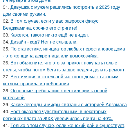
31.
Девушка с мужем решились построить в 2025 году
дом своими руками.
32.
В том случае, если у вас разросся фикус
Бенджамина, срочно его стригите!
33.
Кажется, такого никто ещё не видел.
34.
Дизайн - код? Нет не слышали.
35.
По статистике, инициатор любых перестановок дома
- это женщина декретница или домохозяйка.
36.
Вот объясните, что это за прикол: покупать голые
стены, чтобы потом бегать за две недели делать ремонт.
37.
Вентиляция в котельной частного дома с газовым
котлом: правила и требования
38.
Основные требования к вентиляции газовой
котельной
39.
Какие легенды и мифы связаны с историей Арзамаса
40.
Рост оказался чувствительным: в некоторых
регионах плата за ЖКХ увеличилась почти на 40%.
41.
Только в том случае, если женский рай и существует,