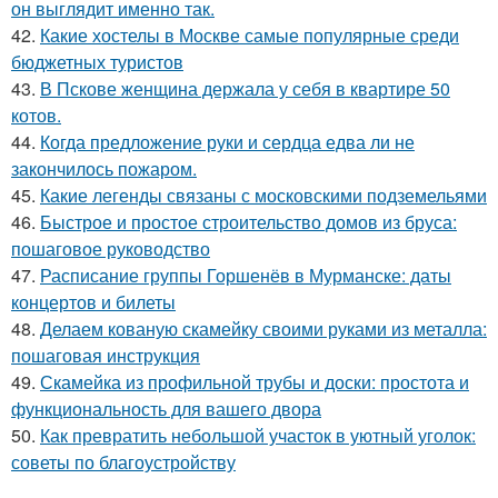
он выглядит именно так.
42.
Какие хостелы в Москве самые популярные среди
бюджетных туристов
43.
В Пскове женщина держала у себя в квартире 50
котов.
44.
Когда предложение руки и сердца едва ли не
закончилось пожаром.
45.
Какие легенды связаны с московскими подземельями
46.
Быстрое и простое строительство домов из бруса:
пошаговое руководство
47.
Расписание группы Горшенёв в Мурманске: даты
концертов и билеты
48.
Делаем кованую скамейку своими руками из металла:
пошаговая инструкция
49.
Скамейка из профильной трубы и доски: простота и
функциональность для вашего двора
50.
Как превратить небольшой участок в уютный уголок:
советы по благоустройству