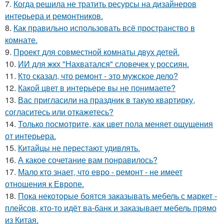
7.
Когда решила не тратить ресурсы на дизайнеров
интерьера и ремонтников.
8.
Как правильно использовать всё пространство в
комнате.
9.
Проект для совместной комнаты двух детей.
10.
ИИ для жкх "Нахватался" словечек у россиян.
11.
Кто сказал, что ремонт - это мужское дело?
12.
Какой цвет в интерьере вы не понимаете?
13.
Вас пригласили на праздник в такую квартирку,
согласитесь или откажетесь?
14.
Только посмотрите, как цвет пола меняет ощущения
от интерьера.
15.
Китайцы не перестают удивлять.
16.
А какое сочетание вам понравилось?
17.
Мало кто знает, что евро - ремонт - не имеет
отношения к Европе.
18.
Пока некоторые боятся заказывать мебель с маркет -
плейсов, кто-то идёт ва-банк и заказывает мебель прямо
из Китая.