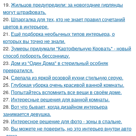
19.
Жильцов предупредили: за новогодние гирлянды
могут штрафовать.
20.
Шпаргалка для тех, кто не знает правил сочетаний
цветов в интерьере.
21.
Ещё подборка необычных типов интерьера, о
которых вы точно не знали.
22.
Зумеры придумали "Картофельную Кровать" - новый
способ побороть бессонницу.
23.
Дом из "Один Дома" в стерильный особняк
превратился.
24.
Сделала из яркой розовой кухни стильную серую.
25.
Глубокая уборка очень красивой ванной комнаты.
26.
Попытайтесь вспомнить все вещи в своём доме.
27.
Интересные решения для ванной комнаты.
28.
Вот что бывает, когда дизайном интерьера
занимается девушка.
29.
Интересное решение для фото - зоны в спальне.
30.
Вы можете не поверить, но это интерьер внутри авто
- дома.