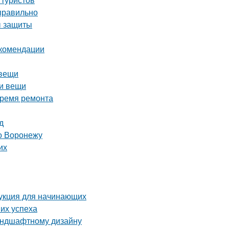
 правильно
ы защиты
екомендации
 вещи
ои вещи
время ремонта
д
о Воронежу
их
укция для начинающих
их успеха
ландшафтному дизайну