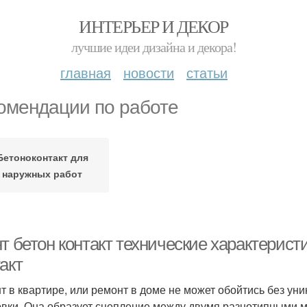
ИНТЕРЬЕР И ДЕКОР
лучшие идеи дизайна и декора!
главная
новости
статьи
омендации по работе
Бетоноконтакт для
наружных работ
т бетон контакт технические характерист
акт
т в квартире, или ремонт в доме не может обойтись без ун
овки. Она образует сцепление между двумя разнотипными м