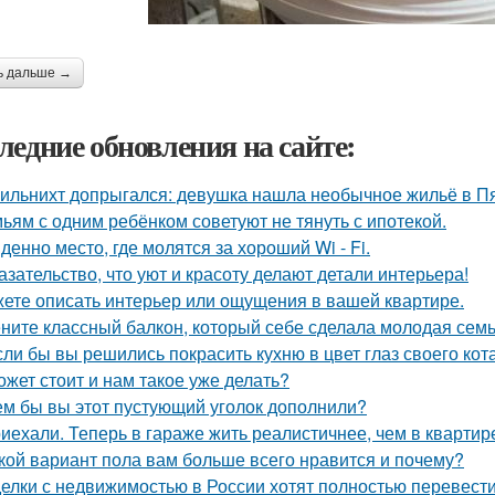
ь дальше →
ледние обновления на сайте:
ильнихт допрыгался: девушка нашла необычное жильё в Пя
ьям с одним ребёнком советуют не тянуть с ипотекой.
денно место, где молятся за хороший Wi - Fi.
азательство, что уют и красоту делают детали интерьера!
ете описать интерьер или ощущения в вашей квартире.
ните классный балкон, который себе сделала молодая семь
сли бы вы решились покрасить кухню в цвет глаз своего кот
ожет стоит и нам такое уже делать?
ем бы вы этот пустующий уголок дополнили?
иехали. Теперь в гараже жить реалистичнее, чем в квартир
кой вариант пола вам больше всего нравится и почему?
елки с недвижимостью в России хотят полностью перевести