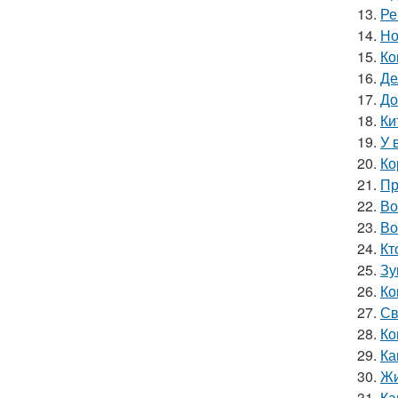
13.
Ре
14.
Но
15.
Ко
16.
Де
17.
До
18.
Ки
19.
У 
20.
Ко
21.
Пр
22.
Во
23.
Во
24.
Кт
25.
Зу
26.
Ко
27.
Св
28.
Ко
29.
Ка
30.
Жи
31.
Ка