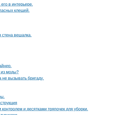
его в интерьере.
опасных клещей.
 стена вешалка.
айнер.
л из моды?
 не вызывать бригаду.
ры.
нструкция
контролем и десятками тряпочек для уборки.
 туристов