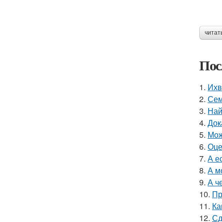
читат
Пос
1.
Ихв
2.
Сем
3.
Най
4.
Док
5.
Мож
6.
Оце
7.
А е
8.
А м
9.
А ч
10.
Пр
11.
Ка
12.
Сд