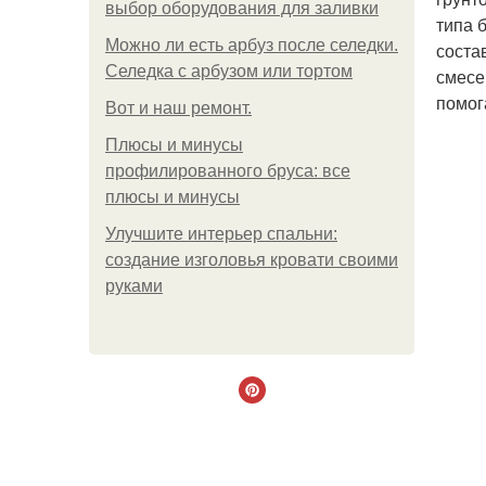
выбор оборудования для заливки
типа 
Можно ли есть арбуз после селедки.
соста
Селедка с арбузом или тортом
смесе
помог
Boт и наш ремoнт.
Плюсы и минусы
профилированного бруса: все
плюсы и минусы
Улучшите интерьер спальни:
создание изголовья кровати своими
руками