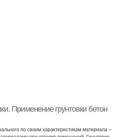
ики. Применение грунтовки бетон
икального по своим характеристикам материала –
атериалами при отделке помещений. Грунтовки,