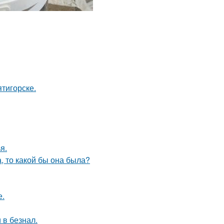
тигорске.
я.
а, то какой бы она была?
е.
 в безнал.