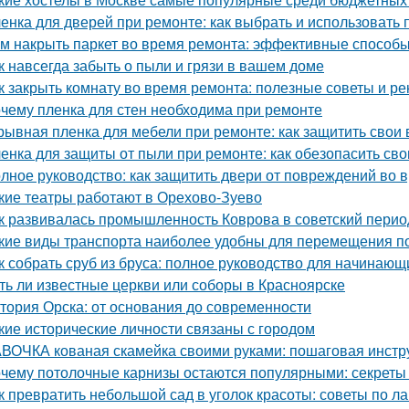
енка для дверей при ремонте: как выбрать и использовать
м накрыть паркет во время ремонта: эффективные способ
к навсегда забыть о пыли и грязи в вашем доме
к закрыть комнату во время ремонта: полезные советы и р
чему пленка для стен необходима при ремонте
рывная пленка для мебели при ремонте: как защитить свои
енка для защиты от пыли при ремонте: как обезопасить св
лное руководство: как защитить двери от повреждений во 
кие театры работают в Орехово-Зуево
к развивалась промышленность Коврова в советский перио
кие виды транспорта наиболее удобны для перемещения п
к собрать сруб из бруса: полное руководство для начинающ
ть ли известные церкви или соборы в Красноярске
тория Орска: от основания до современности
кие исторические личности связаны с городом
ВОЧКА кованая скамейка своими руками: пошаговая инстр
чему потолочные карнизы остаются популярными: секреты 
к превратить небольшой сад в уголок красоты: советы по 