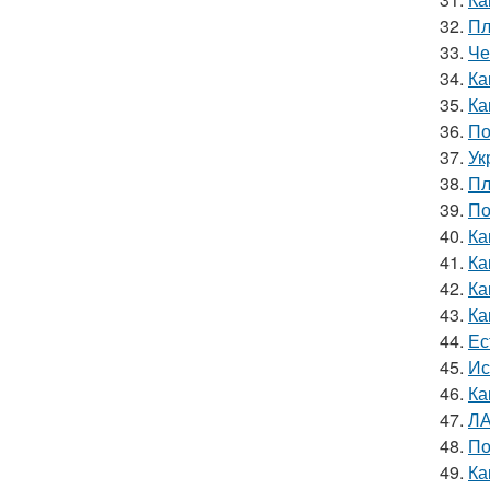
32.
Пл
33.
Че
34.
Ка
35.
Ка
36.
По
37.
Ук
38.
Пл
39.
По
40.
Ка
41.
Ка
42.
Ка
43.
Ка
44.
Ес
45.
Ис
46.
Ка
47.
ЛА
48.
По
49.
Ка