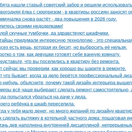
бята нашли старый советский забор и решили использовать 
вогодняя ёлка с сюрпризом - в квартиры россиян заносят 
ммуналка снова растёт - два повышения в 2026 году.
литесь своими недоделками!
лой скучные тумбочки, да здравствуют шкафчики.
тайцы придумали интересную технологию - это специальная
всех есть вещь, которая их бесит, но выбросить её нельзя.
ротко о том, как девушки готовят себе ванную комнату.
едставьте, что вы поселились в квартиру без ремонта.
т сейчас мы проверим, как хорошо вы шарите в ремонте.
т что бывает, когда за дело берётся профессиональный диз
о-нибудь, объясните, почему такой дизайн интерьера выше
меры всё чаще выбирают сделать ремонт самостоятельно, а
гда попытался убраться на даче у деда.
оего ребёнка в шкаф переселила.
гда у тебя мало денег, но много желаний по дизайну кварти
к сделать вытяжку в котельной частного дома: пошаговая и
знь дев наполнена внутренней дисциплиной, непрерывным 
кие хостелы в Москве самые популярные среди бюджетных