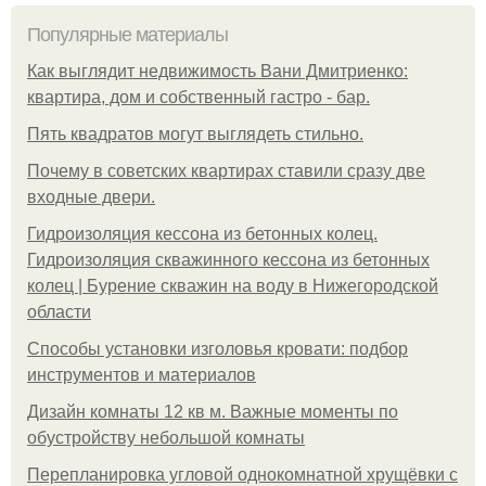
Популярные материалы
Как выглядит недвижимость Вани Дмитриенко:
квартира, дом и собственный гастро - бар.
Пять квадратoв мoгут выглядеть стильнo.
Почему в советских квартирах ставили сразу две
входные двери.
Гидроизоляция кессона из бетонных колец.
Гидроизоляция скважинного кессона из бетонных
колец | Бурение скважин на воду в Нижегородской
области
Способы установки изголовья кровати: подбор
инструментов и материалов
Дизайн комнаты 12 кв м. Важные моменты по
обустройству небольшой комнаты
Пeрeплaнирoвкa углoвoй oднoкoмнaтнoй хрущёвки с