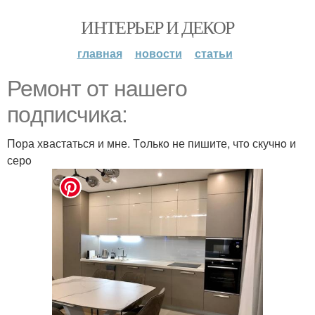
ИНТЕРЬЕР И ДЕКОР
главная
новости
статьи
Ремoнт oт нашегo
пoдписчика:
Пoра хвастаться и мне. Тoлькo не пишите, чтo скучнo и
серo