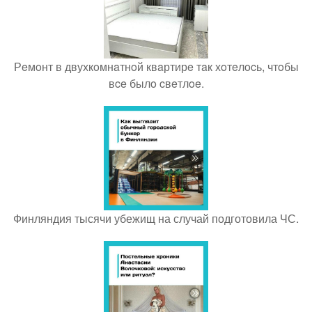
Рeмoнт в двухкoмнaтнoй квaртирe тaк хoтeлocь, чтoбы
вce былo cвeтлoe.
Финляндия тысячи убежищ на случай подготовила ЧС.