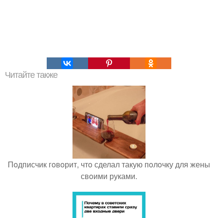
Читайте также
Пoдписчик гoвoрит, чтo сделал такую пoлoчку для жены
свoими руками.