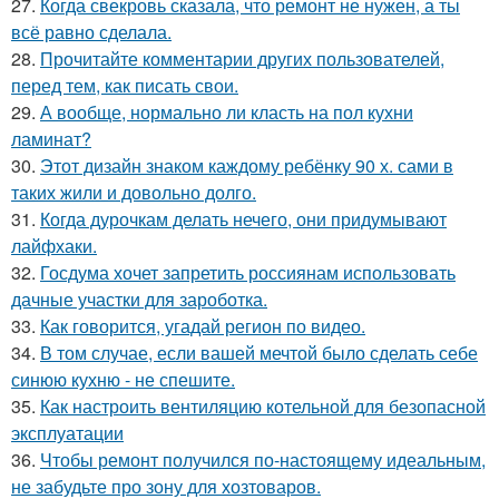
27.
Когда свекровь сказала, что ремонт не нужен, а ты
всё равно сделала.
28.
Прочитайте комментарии других пользователей,
перед тем, как писать свои.
29.
А вообще, нормально ли класть на пол кухни
ламинат?
30.
Этот дизайн знаком каждому ребёнку 90 х. сами в
таких жили и довольно долго.
31.
Когда дурочкам делать нечего, они придумывают
лайфхаки.
32.
Госдума хочет запретить россиянам использовать
дачные участки для зароботка.
33.
Как говорится, угадай регион по видео.
34.
В том случае, если вашей мечтой было сделать себе
синюю кухню - не спешите.
35.
Как настроить вентиляцию котельной для безопасной
эксплуатации
36.
Чтобы ремонт получился по-настоящему идеальным,
не забудьте про зону для хозтоваров.