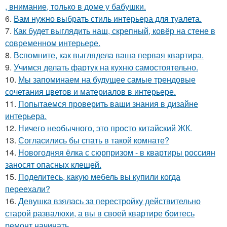
, внимание, только в доме у бабушки.
6.
Вам нужно выбрать стиль интерьера для туалета.
7.
Как будет выглядить наш, скрепный, ковёр на стене в
современном интерьере.
8.
Вспомните, как выглядела ваша первая квартира.
9.
Учимся делать фартук на кухню самостоятельно.
10.
Мы запоминаем на будущее самые трендовые
сочетания цветов и материалов в интерьере.
11.
Попытаемся проверить ваши знания в дизайне
интерьера.
12.
Ничего необычного, это просто китайский ЖК.
13.
Согласились бы спать в такой комнате?
14.
Новогодняя ёлка с сюрпризом - в квартиры россиян
заносят опасных клещей.
15.
Поделитесь, какую мебель вы купили когда
переехали?
16.
Девушка взялась за перестройку действительно
старой развалюхи, а вы в своей квартире боитесь
ремонт начинать.