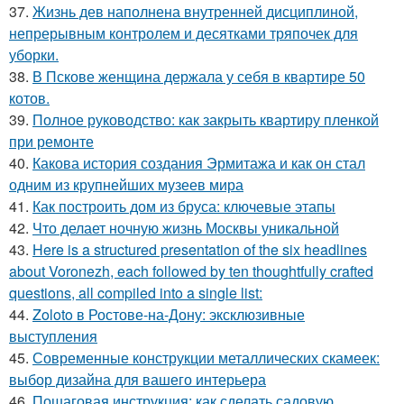
37.
Жизнь дев наполнена внутренней дисциплиной,
непрерывным контролем и десятками тряпочек для
уборки.
38.
В Пскове женщина держала у себя в квартире 50
котов.
39.
Полное руководство: как закрыть квартиру пленкой
при ремонте
40.
Какова история создания Эрмитажа и как он стал
одним из крупнейших музеев мира
41.
Как построить дом из бруса: ключевые этапы
42.
Что делает ночную жизнь Москвы уникальной
43.
Here is a structured presentation of the six headlines
about Voronezh, each followed by ten thoughtfully crafted
questions, all compiled into a single list:
44.
Zoloto в Ростове-на-Дону: эксклюзивные
выступления
45.
Современные конструкции металлических скамеек:
выбор дизайна для вашего интерьера
46.
Пошаговая инструкция: как сделать садовую