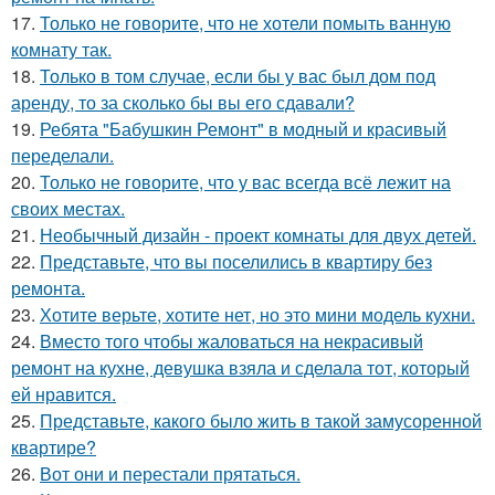
17.
Только не говорите, что не хотели помыть ванную
комнату так.
18.
Только в том случае, если бы у вас был дом под
аренду, то за сколько бы вы его сдавали?
19.
Ребята "Бабушкин Ремонт" в модный и красивый
переделали.
20.
Только не говорите, что у вас всегда всё лежит на
своих местах.
21.
Необычный дизайн - проект комнаты для двух детей.
22.
Представьте, что вы поселились в квартиру без
ремонта.
23.
Хотите верьте, хотите нет, но это мини модель кухни.
24.
Вместо того чтобы жаловаться на некрасивый
ремонт на кухне, девушка взяла и сделала тот, который
ей нравится.
25.
Представьте, какого было жить в такой замусоренной
квартире?
26.
Вот они и перестали прятаться.