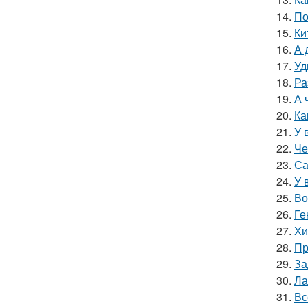
14.
По
15.
Ки
16.
А 
17.
Уд
18.
Ра
19.
А 
20.
Ка
21.
У 
22.
Че
23.
Са
24.
У 
25.
Во
26.
Ге
27.
Хи
28.
Пр
29.
За
30.
Ла
31.
Вс