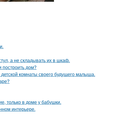
и.
тул, а не складывать их в шкаф.
и построить дом?
е детской комнаты своего будущего малыша.
маре?
е, только в доме у бабушки.
енном интерьере.