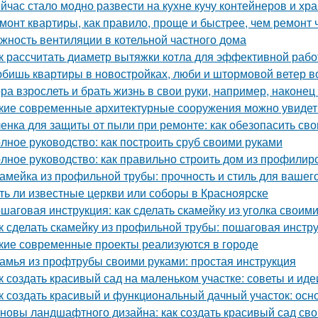
йчас стало модно развести на кухне кучу контейнеров и хр
монт квартиры, как правило, проще и быстрее, чем ремонт 
жность вентиляции в котельной частного дома
к рассчитать диаметр вытяжки котла для эффективной раб
бишь квартиры в новостройках, люби и штормовой ветер в
ра взрослеть и брать жизнь в свои руки, например, наконец 
кие современные архитектурные сооружения можно увидет
енка для защиты от пыли при ремонте: как обезопасить св
лное руководство: как построить сруб своими руками
лное руководство: как правильно строить дом из профилир
амейка из профильной трубы: прочность и стиль для вашег
ть ли известные церкви или соборы в Красноярске
шаговая инструкция: как сделать скамейку из уголка своим
к сделать скамейку из профильной трубы: пошаговая инстр
кие современные проекты реализуются в городе
амья из профтрубы своими руками: простая инструкция
к создать красивый сад на маленьком участке: советы и иде
к создать красивый и функциональный дачный участок: ос
новы ландшафтного дизайна: как создать красивый сад св