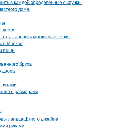
анить в каждой определённые сыпучки.
частного дома.
оты
о дворе.
- то установить москитные сетки.
ь в Москве
ои вещи
ованного бруса
о двора
и руками
укция с размерами
и
новы ландшафтного дизайна
оими руками