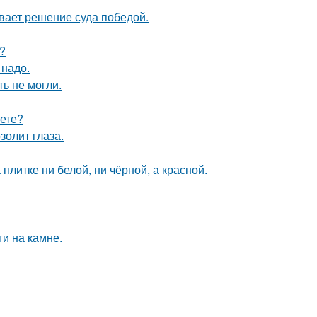
ывает решение суда победой.
?
 надо.
ь не могли.
аете?
золит глаза.
литке ни белой, ни чёрной, а красной.
и на камне.