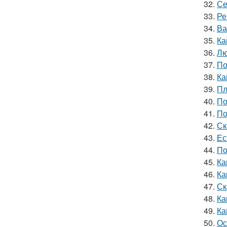
32.
Се
33.
Ре
34.
Ва
35.
Ка
36.
Лю
37.
По
38.
Ка
39.
Пл
40.
По
41.
По
42.
Ск
43.
Ес
44.
По
45.
Ка
46.
Ка
47.
Ск
48.
Ка
49.
Ка
50.
Ос