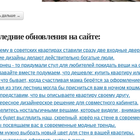
ь дальше →
ледние обновления на сайте:
ему в советских квартирах ставили сразу две входные двер
ие дизайны делают действительно богатые люди.
онец - то придумали стул для любителей покидать вещи на с
давайте вместе подумаем, что дешевле: купить квартиру ил
 что бывает, когда счастливая мама берётся за оформлени
ая из этих лестниц могла бы присниться вам в ночном кош
представим, что вы описываете квартиру своему другу.
ересное дизайнерское решение для совместного кабинета.
елитесь ностальгичными вещами, которые видели , внимани
к будет выглядить наш, скрепный, ковёр на стене в соврем
 посвящаем вас в современные модные тренды.
м нужно выбрать новый цвет для стен в вашей квартиры.
к интересно оформить чулан в кухне.