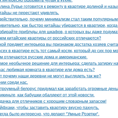
лина Лурье готовится к ремонту в квартире долиной и наз
тайцы не перестают удивлять.
действительно, почему минимализм стал таким популярным
ивительно, как быстро китайцы убираются в квартире, когда
збирайте приблуды для шкафов, о которых вы даже подумат
чем китайские квартиры от российских отличаются?
кой предмет интерьера вы признаком достатка хозяев счит
всех в квартире есть тот самый косяк, который до сих пор мо
м отличаются русские дома и американские.
мое необычное решение для интерьера: сделать затирку на п
вас любимая комната в квартире или дома есть?
т почему наши деревни не могут выглядеть так же?
нии среди нас.
троумный белорус придумал как заработать огромные деньг
икиньте, как бабушки обалдеют от этой новости.
дачка для отличников с хорошим словарным запасом!
йфхаки, чтобы заставить квартиру вкусно пахнуть.
егда было интересно, что делают "Умные Розетки".