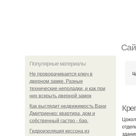
Сай
Популярные материалы
Ц
Не проворачивается ключ в
дверном замке. Разные
технические неполадки, и как при
них вскрыть дверной замок
Как выглядит недвижимость Вани
Кре
Дмитриенко: квартира, дом и
Цокол
собственный гастро - бар.
отдел
Гидроизоляция кессона из
здани