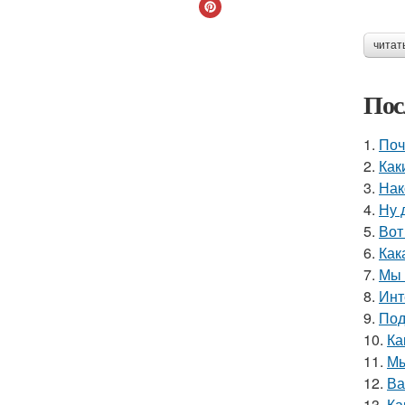
читат
Пос
1.
Поч
2.
Как
3.
Нак
4.
Ну 
5.
Вот
6.
Как
7.
Мы 
8.
Инт
9.
Под
10.
Ка
11.
Мы
12.
Ва
13.
Ка