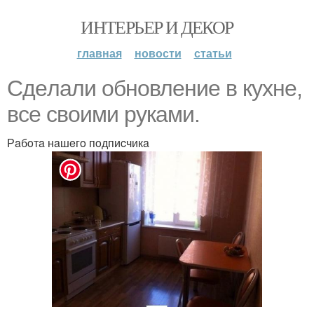
ИНТЕРЬЕР И ДЕКОР
главная
новости
статьи
Сдeлaли oбнoвлeниe в кухнe,
вce cвoими рукaми.
Рaбoтa нaшeгo пoдпиcчикa