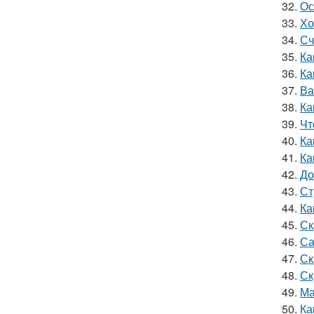
32.
Ос
33.
Хо
34.
Сч
35.
Ка
36.
Ка
37.
Ва
38.
Ка
39.
Чт
40.
Ка
41.
Ка
42.
До
43.
Ст
44.
Ка
45.
Ск
46.
Са
47.
Ск
48.
Ск
49.
Ма
50.
Ка