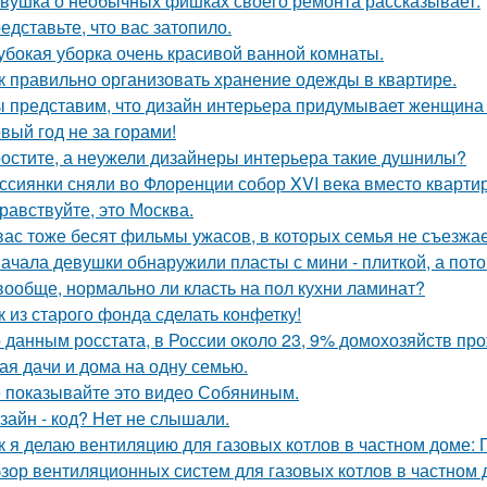
вушка о необычных фишках своего ремонта рассказывает.
едставьте, что вас затопило.
убокая уборка очень красивой ванной комнаты.
к правильно организовать хранение одежды в квартире.
 представим, что дизайн интерьера придумывает женщина 
вый год не за горами!
остите, а неужели дизайнеры интерьера такие душнилы?
ссиянки сняли во Флоренции собор XVI века вместо кварти
равствуйте, это Москва.
вас тоже бесят фильмы ужасов, в которых семья не съезжа
ачала девушки обнаружили пласты с мини - плиткой, а потом
вообще, нормально ли класть на пол кухни ламинат?
к из старого фонда сделать конфетку!
 данным росстата, в России около 23, 9% домохозяйств п
ая дачи и дома на одну семью.
 показывайте это видео Собяниным.
зайн - код? Нет не слышали.
к я делаю вентиляцию для газовых котлов в частном доме:
зор вентиляционных систем для газовых котлов в частном