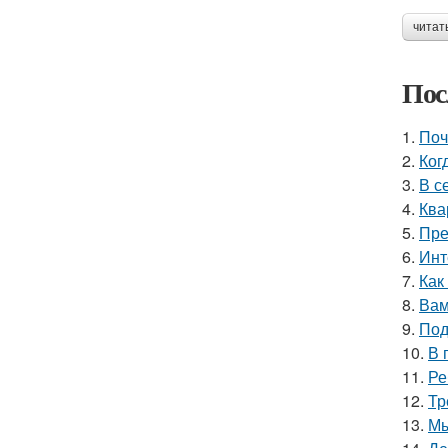
читат
Пос
1.
Поч
2.
Ког
3.
В с
4.
Ква
5.
Пре
6.
Инт
7.
Как
8.
Вам
9.
Под
10.
В 
11.
Ре
12.
Тр
13.
Мы