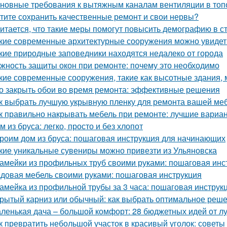
новные требования к вытяжным каналам вентиляции в топо
тите сохранить качественные ремонт и свои нервы?
итается, что такие меры помогут повысить демографию в с
кие современные архитектурные сооружения можно увидет
кие природные заповедники находятся недалеко от города
жность защиты окон при ремонте: почему это необходимо
кие современные сооружения, такие как высотные здания,
о закрыть обои во время ремонта: эффективные решения
к выбрать лучшую укрывную пленку для ремонта вашей ме
к правильно накрывать мебель при ремонте: лучшие вариа
м из бруса: легко, просто и без хлопот
роим дом из бруса: пошаговая инструкция для начинающих
кие уникальные сувениры можно привезти из Ульяновска
амейки из профильных труб своими руками: пошаговая инс
довая мебель своими руками: пошаговая инструкция
амейка из профильной трубы за 3 часа: пошаговая инструк
рытый карниз или обычный: как выбрать оптимальное реше
ленькая дача – большой комфорт: 28 бюджетных идей от л
к превратить небольшой участок в красивый уголок: советы