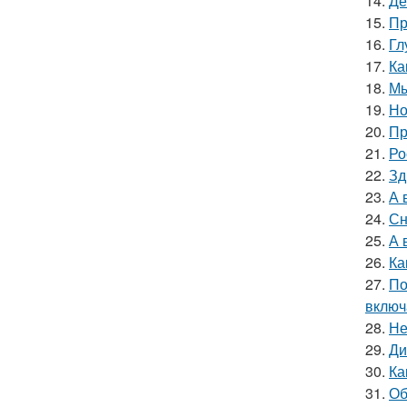
14.
Де
15.
Пр
16.
Гл
17.
Ка
18.
Мы
19.
Но
20.
Пр
21.
Ро
22.
Зд
23.
А 
24.
Сн
25.
А 
26.
Ка
27.
По
включ
28.
Не
29.
Ди
30.
Ка
31.
Об