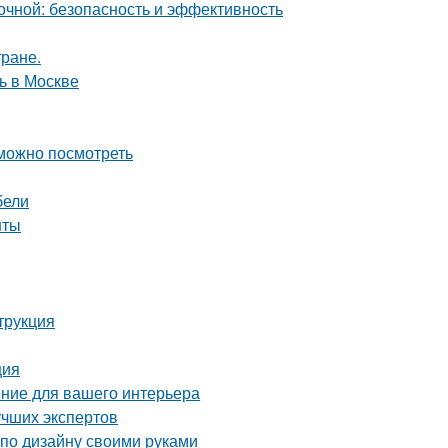
чной: безопасность и эффективность
тране.
ь в Москве
 можно посмотреть
бели
нты
трукция
ция
ние для вашего интерьера
учших экспертов
 по дизайну своими руками