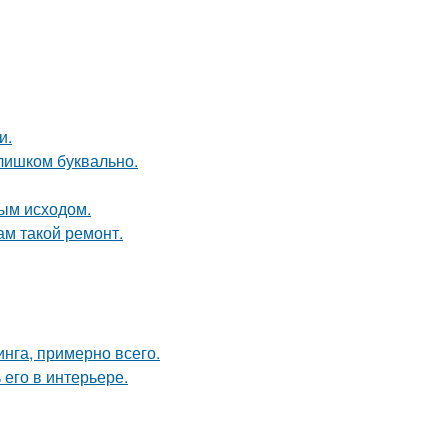
и.
слишком буквально.
ным исходом.
ам такой ремонт.
инга, примерно всего.
его в интерьере.