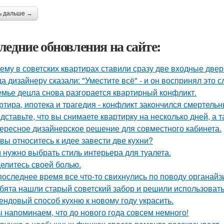
ь дальше →
ледние обновления на сайте:
ему в советских квартирах ставили сразу две входные двер
да дизайнеру сказали: "Уместите всё" - и он воспринял это 
емье децла снова разгорается квартирный конфликт.
ртира, ипотека и трагедия - конфликт закончился смертель
дставьте, что вы снимаете квартирку на несколько дней, а т
ересное дизайнерское решение для совместного кабинета.
 вы относитесь к идее завести две кухни?
 нужно выбрать стиль интерьера для туалета.
елитесь своей болью.
последнее время все что-то свихнулись по поводу органайз
бята нашли старый советский забор и решили использовать 
ендовый способ кухню к новому году украсить.
 напоминаем, что до нового года совсем немного!