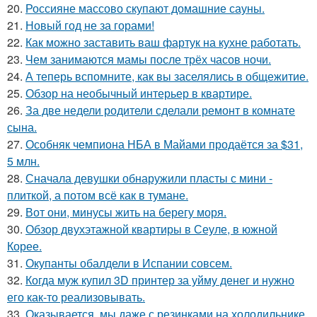
20.
Россияне массово скупают домашние сауны.
21.
Новый год не за горами!
22.
Как можно заставить ваш фартук на кухне работать.
23.
Чем занимаются мамы после трёх часов ночи.
24.
А теперь вспомните, как вы заселялись в общежитие.
25.
Обзор на необычный интерьер в квартире.
26.
За две недели родители сделали ремонт в комнате
сына.
27.
Особняк чемпиона НБА в Майами продаётся за $31,
5 млн.
28.
Сначала девушки обнаружили пласты с мини -
плиткой, а потом всё как в тумане.
29.
Вот они, минусы жить на берегу моря.
30.
Обзор двухэтажной квартиры в Сеуле, в южной
Корее.
31.
Окупанты обалдели в Испании совсем.
32.
Когда муж купил 3D принтер за уйму денег и нужно
его как-то реализовывать.
33.
Оказывается, мы даже с резинками на холодильнике