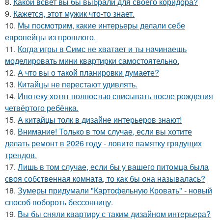
8.
Какой всвет вы бы выбрали для своего коридора?
9.
Кажется, этот мужик что-то знает.
10.
Мы посмотрим, какие интерьеры делали себе
европейцы из прошлого.
11.
Когда игры в Симс не хватает и ты начинаешь
моделировать мини квартирки самостоятельно.
12.
А что вы о такой планировки думаете?
13.
Китайцы не перестают удивлять.
14.
Ипотеку хотят полностью списывать после рождения
четвёртого ребёнка.
15.
А китайцы толк в дизайне интерьеров знают!
16.
Внимание! Только в том случае, если вы хотите
делать ремонт в 2026 году - ловите памятку грядущих
трендов.
17.
Лишь в том случае, если бы у вашего питомца была
своя собственная комната, то как бы она называлась?
18.
Зумеры придумали "Картофельную Кровать" - новый
способ побороть бессонницу.
19.
Вы бы сняли квартиру с таким дизайном интерьера?