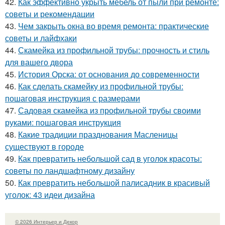
42.
Как эффективно укрыть мебель от пыли при ремонте:
советы и рекомендации
43.
Чем закрыть окна во время ремонта: практические
советы и лайфхаки
44.
Скамейка из профильной трубы: прочность и стиль
для вашего двора
45.
История Орска: от основания до современности
46.
Как сделать скамейку из профильной трубы:
пошаговая инструкция с размерами
47.
Садовая скамейка из профильной трубы своими
руками: пошаговая инструкция
48.
Какие традиции празднования Масленицы
существуют в городе
49.
Как превратить небольшой сад в уголок красоты:
советы по ландшафтному дизайну
50.
Как превратить небольшой палисадник в красивый
уголок: 43 идеи дизайна
© 2026 Интерьер и Декор