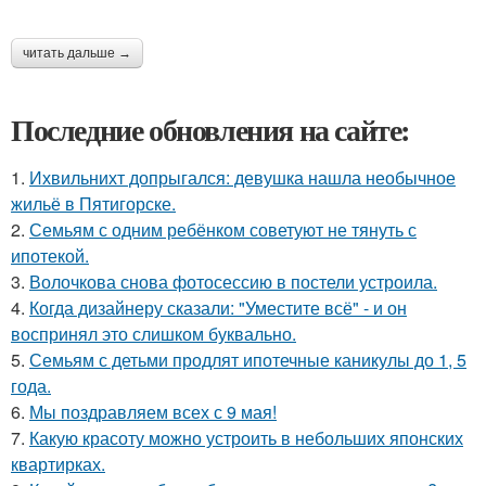
читать дальше →
Последние обновления на сайте:
1.
Ихвильнихт допрыгался: девушка нашла необычное
жильё в Пятигорске.
2.
Семьям с одним ребёнком советуют не тянуть с
ипотекой.
3.
Волочкова снова фотосессию в постели устроила.
4.
Когда дизайнеру сказали: "Уместите всё" - и он
воспринял это слишком буквально.
5.
Семьям с детьми продлят ипотечные каникулы до 1, 5
года.
6.
Мы поздравляем всех с 9 мая!
7.
Какую красоту можно устроить в небольших японских
квартирках.