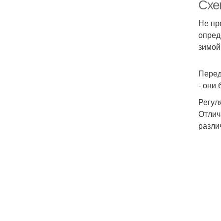
Схе
Не пр
опред
зимой
Перед
- они
Регул
Отлич
разли