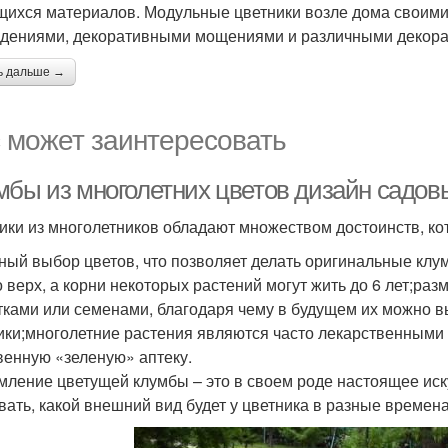
ихся материалов. Модульные цветники возле дома своим
дениями, декоративными мощениями и различными декор
ь дальше →
 может заинтересовать
мбы из многолетних цветов дизайн садов
ики из многолетников обладают множеством достоинств, ко
ный выбор цветов, что позволяет делать оригинальные клу
о верх, а корни некоторых растений могут жить до 6 лет;р
тками или семенами, благодаря чему в будущем их можно в
ики;многолетние растения являются часто лекарственными 
венную «зеленую» аптеку.
ление цветущей клумбы – это в своем роде настоящее иску
вать, какой внешний вид будет у цветника в разные времена