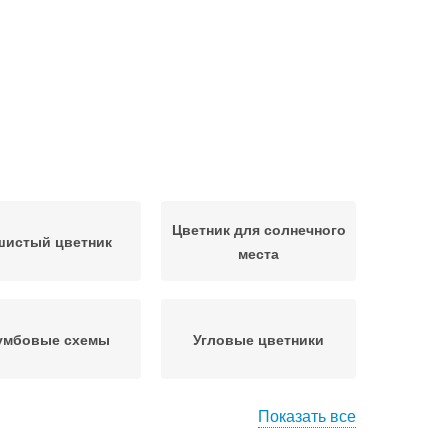
Цветник для солнечного
шистый цветник
места
умбовые схемы
Угловые цветники
Показать все
енний цветник