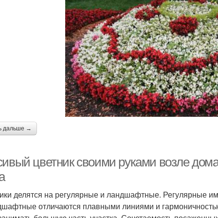
ь дальше →
сивый цветник своими руками возле дома
а
ики делятся на регулярные и ландшафтные. Регулярные им
дшафтные отличаются плавными линиями и гармоничностью.
занимать большую часть участка. Сочетаемость посаженны