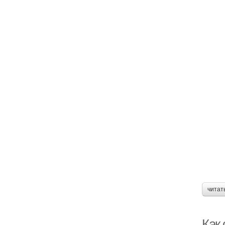
читат
Как