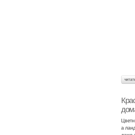
читат
Кра
дом
Цветн
а лан
даже 