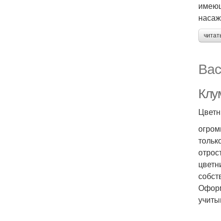
имеющ
насаж
читат
Вас
Клу
Цветн
огром
тольк
отрос
цветн
собст
Оформ
учиты