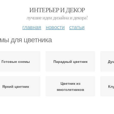
ИНТЕРЬЕР И ДЕКОР
лучшие идеи дизайна и декора!
главная
новости
статьи
мы для цветника
Готовые схемы
Парадный цветник
Ду
Цветник из
Яркий цветник
Кл
многолетников
Красивый цветник
Цветник без хлопот
Ос