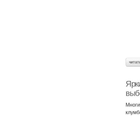
читат
Ярк
выб
Многи
клумб