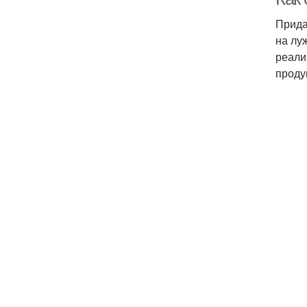
Прида
на лу
реали
проду