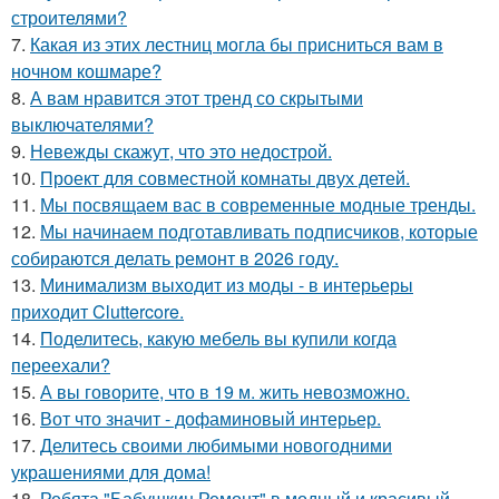
строителями?
7.
Какая из этих лестниц могла бы присниться вам в
ночном кошмаре?
8.
А вам нравится этот тренд со скрытыми
выключателями?
9.
Невежды скажут, что это недострой.
10.
Проект для совместной комнаты двух детей.
11.
Мы посвящаем вас в современные модные тренды.
12.
Мы начинаем подготавливать подписчиков, которые
собираются делать ремонт в 2026 году.
13.
Минимализм выходит из моды - в интерьеры
приходит Cluttercore.
14.
Поделитесь, какую мебель вы купили когда
переехали?
15.
А вы говорите, что в 19 м. жить невозможно.
16.
Вот что значит - дофаминовый интерьер.
17.
Делитесь своими любимыми новогодними
украшениями для дома!
18.
Ребята "Бабушкин Ремонт" в модный и красивый