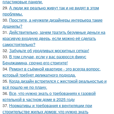
пластиковые панели.
29.
А люди же реально живут так и не видят в этом
проблемы.
30.
Простите, а неужели дизайнеры интерьера такие
душнилы?
31.
Действительно, зачем тратить безумные деньги на
красивую входную дверь, если можно её сделать
самостоятельно?
32.
Забудьте об уродливых москитных сетках!
33.
В том случае, если у вас разросся фикус
Бенджамина, срочно его стригите!
34.
Ремонт в съёмной квартире - это всегда вопрос,
который требует деликатного подхода.
35.
Когда дизайн встретился с жестокой реальностью и
всё пошло не по плану.
36.
Все, что нужно знать о требованиях к газовой
котельной в частном доме в 2025 году
37.
Нормативы и требования к вентиляции при
строительстве жилых домов: что нужно знать