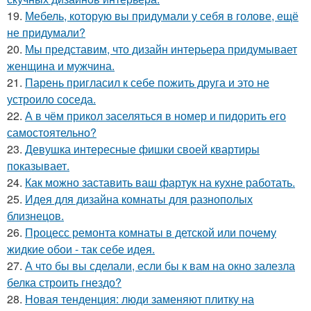
19.
Мебель, которую вы придумали у себя в голове, ещё
не придумали?
20.
Мы представим, что дизайн интерьера придумывает
женщина и мужчина.
21.
Парень пригласил к себе пожить друга и это не
устроило соседа.
22.
А в чём прикол заселяться в номер и пидорить его
самостоятельно?
23.
Девушка интересные фишки своей квартиры
показывает.
24.
Как можно заставить ваш фартук на кухне работать.
25.
Идея для дизайна комнаты для разнополых
близнецов.
26.
Процесс ремонта комнаты в детской или почему
жидкие обои - так себе идея.
27.
А что бы вы сделали, если бы к вам на окно залезла
белка строить гнездо?
28.
Новая тенденция: люди заменяют плитку на