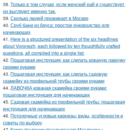
38.
Только в том случае, если женский рай и существует,
он выглядит именно так.
39.
Сколько людей проживает в Москве
40.
Сруб бани из бруса: простое руководство для
начинающих
41.
Here is a structured presentation of the six headlines
about Voronezh, each followed by ten thoughtfully crafted
questions, all compiled into a single list:
42.
Пошаговая инструкция: как сделать кованую лавочку
своими руками
43.
Пошаговая инструкция: как сделать садовую
скамейку из профильной трубы своими руками
44.
ЛАВОЧКА кованая скамейка своими руками:
пошаговая инструкция для начинающих
45.
Садовая скамейка из профильной трубы: пошаговая
инструкция для начинающих
46.
Потолочные угловые карнизы: виды, особенности и
советы по выбору
47.
Какие традиции празднования Масленицы