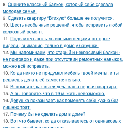
8.
Оцените классный балкон, который себе сделала
молодая семья.
9.
Сдавать квартиру "Втихую" больше не получится.
10.
Шесть необычных решений, чтобы исправить любой
колхозный ремонт.
11.
Поделитесь ностальгичными вещами, которые
видели , внимание, только в доме у бабушки.
12.
Мы напоминаем, что старый и некрасивый балкон -
не приговор и даже при отсутствии ремонтных навыков,
можно всё исправить.
13.
Когда никто не придумал мебель твоей мечты, и ты
решаешь делать её самостоятельно.
14.
Вспомните, как выглядела ваша первая квартира.
15.
А вы говорите, что в 19 м. жить невозможно.
16.
Девушка показывает, как поменять себе кухню без
лишних трат.
17.
Почему бы не сделать дом в доме?
18.
Вот что бывает, когда отказываетесь от одинаковых
скучных дизайнов интерьера.