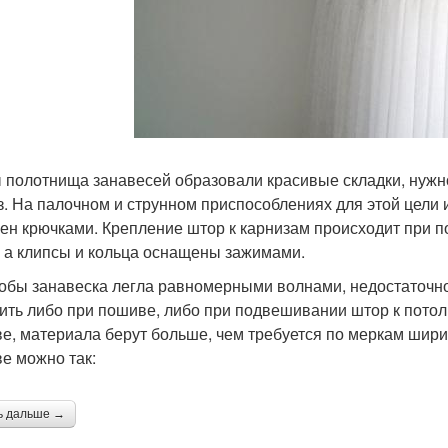
 полотнища занавесей образовали красивые складки, нужно
з. На палочном и струнном приспособлениях для этой цели
ен крючками. Крепление штор к карнизам происходит при по
, а клипсы и кольца оснащены зажимами.
тобы занавеска легла равномерными волнами, недостаточно 
ить либо при пошиве, либо при подвешивании штор к потолк
е, материала берут больше, чем требуется по меркам ширин
е можно так:
ь дальше →