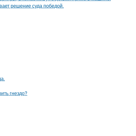
ывает решение суда победой.
да.
оить гнездо?