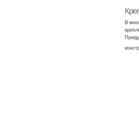
Креп
В мно
крепл
Приду
конст