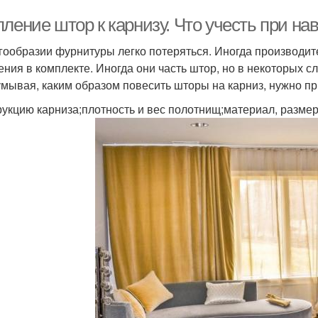
ление штор к карнизу. Что учесть при на
гообразии фурнитуры легко потеряться. Иногда производит
ения в комплекте. Иногда они часть штор, но в некоторых с
мывая, каким образом повесить шторы на карниз, нужно при
рукцию карниза;плотность и вес полотнищ;материал, разме