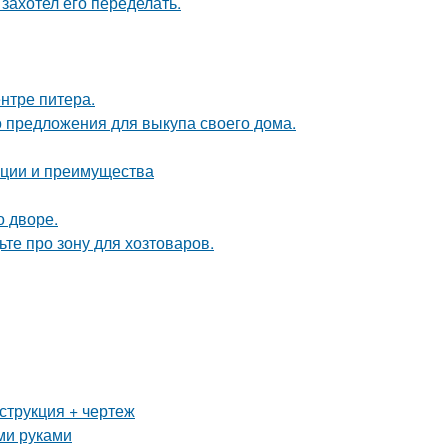
захотел его переделать.
нтре питера.
о предложения для выкупа своего дома.
ации и преимущества
о дворе.
те про зону для хозтоваров.
струкция + чертеж
ми руками