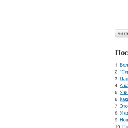
читат
Пос
1.
Вол
2.
"Ск
3.
Пар
4.
А к
5.
Учи
6.
Как
7.
Это
8.
Уга
9.
Нов
10.
По