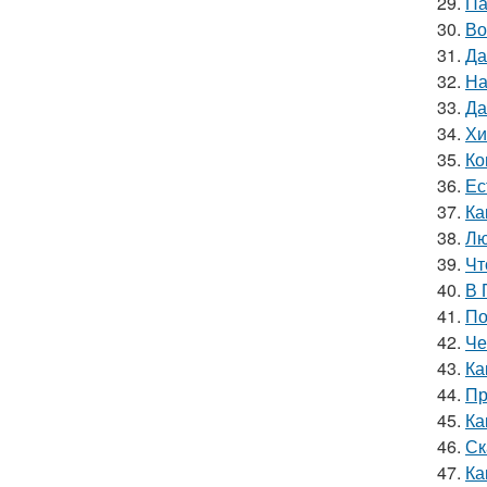
29.
Па
30.
Во
31.
Да
32.
На
33.
Да
34.
Хи
35.
Ко
36.
Ес
37.
Ка
38.
Лю
39.
Чт
40.
В 
41.
По
42.
Че
43.
Ка
44.
Пр
45.
Ка
46.
Ск
47.
Ка