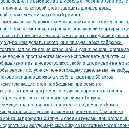
рень решил не выбрасывать мебель от хозяина квартиры и 
т причина, по которой стоит заводить шпицев дома.
вайте мы сделаем вам новый ремонт!
 американских барахолках можно найти много интересного.
вайте мы посмотрим, как раньше оформляли квартиры в це
трые собственники земли и дома сидят в ожидании лучшег
гда дурочкам делать нечего, они придумывают лайфхаки.
тественная вентиляция котельной и кухни: основы организ
кие водные пространства можно использовать для отдыха
бишь квартиры в новостройках, люби и штормовой ветер в
обы ремонт получился по-настоящему идеальным, не забудь
Пскове женщина держала у себя в квартире 50 котов.
чему пленка для стен необходима при ремонте
м укрыть стены при ремонте: лучшие варианты и советы
к Ярославль связан с произведениями Толкина
еимущества поэтапного строительства домов из бруса
кие уникальные сувениры можно привезти из Ульяновска
амейка из профильной трубы своими руками: пошаговая ин
к сделать самую удобную скамейку за несколько часов свои