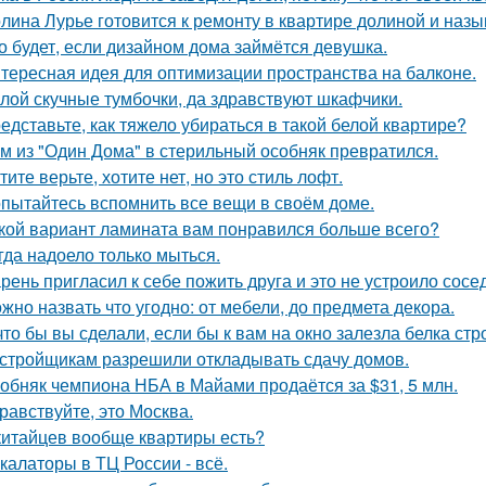
лина Лурье готовится к ремонту в квартире долиной и наз
о будет, если дизайном дома займётся девушка.
тересная идея для оптимизации пространства на балконе.
лой скучные тумбочки, да здравствуют шкафчики.
едставьте, как тяжело убираться в такой белой квартире?
м из "Один Дома" в стерильный особняк превратился.
тите верьте, хотите нет, но это стиль лофт.
пытайтесь вспомнить все вещи в своём доме.
кой вариант ламината вам понравился больше всего?
гда надоело только мыться.
рень пригласил к себе пожить друга и это не устроило сосе
жно назвать что угодно: от мебели, до предмета декора.
что бы вы сделали, если бы к вам на окно залезла белка стр
стройщикам разрешили откладывать сдачу домов.
обняк чемпиона НБА в Майами продаётся за $31, 5 млн.
равствуйте, это Москва.
китайцев вообще квартиры есть?
калаторы в ТЦ России - всё.