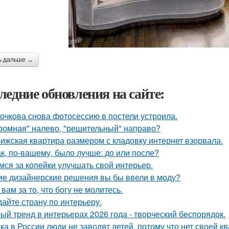
ь дальше →
ледние обновления на сайте:
очкова снова фотосессию в постели устроила.
ромная" налево, "решительный" направо?
ижская квартира размером с кладовку интернет взорвала.
ак, по-вашему, было лучше: до или после?
мся за копейки улучшать свой интерьер.
ие дизайнерские решения вы бы ввели в моду?
 вам за то, что богу не молитесь.
дайте страну по интерьеру.
ый тренд в интерьерах 2026 года - творческий беспорядок.
ка в России люди не заводят детей, потому что нет своей к