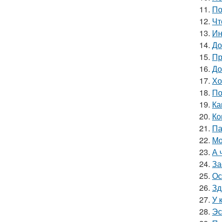
11.
По
12.
Чт
13.
Ин
14.
До
15.
Пр
16.
До
17.
Хо
18.
По
19.
Ка
20.
Ко
21.
Па
22.
Мо
23.
А 
24.
За
25.
Ос
26.
Зд
27.
У 
28.
Эс