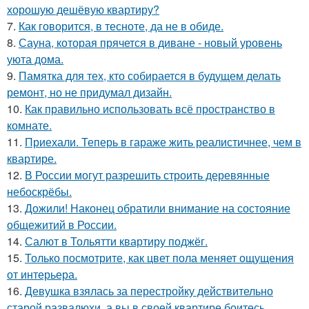
хорошую дешёвую квартиру?
7.
Как говорится, в тесноте, да не в обиде.
8.
Сауна, которая прячется в диване - новый уровень
уюта дома.
9.
Памятка для тех, кто собирается в будущем делать
ремонт, но не придумал дизайн.
10.
Как правильно использовать всё пространство в
комнате.
11.
Приехали. Теперь в гараже жить реалистичнее, чем в
квартире.
12.
В России могут разрешить строить деревянные
небоскрёбы.
13.
Дожили! Наконец обратили внимание на состояние
общежитий в России.
14.
Салют в Тольятти квартиру поджёг.
15.
Только посмотрите, как цвет пола меняет ощущения
от интерьера.
16.
Девушка взялась за перестройку действительно
старой развалюхи, а вы в своей квартире боитесь