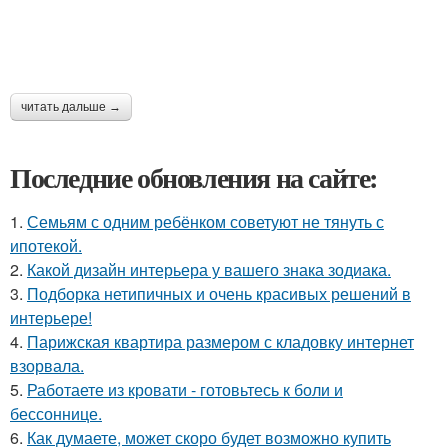
читать дальше →
Последние обновления на сайте:
1.
Семьям с одним ребёнком советуют не тянуть с
ипотекой.
2.
Какой дизайн интерьера у вашего знака зодиака.
3.
Подборка нетипичных и очень красивых решений в
интерьере!
4.
Парижская квартира размером с кладовку интернет
взорвала.
5.
Работаете из кровати - готовьтесь к боли и
бессоннице.
6.
Как думаете, может скоро будет возможно купить