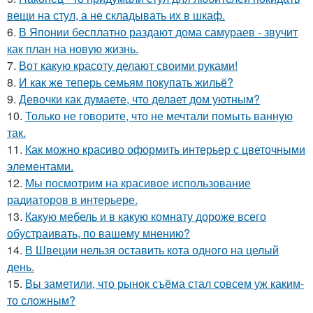
вещи на стул, а не складывать их в шкаф.
6.
В Японии бесплатно раздают дома самураев - звучит
как план на новую жизнь.
7.
Вот какую красоту делают своими руками!
8.
И как же теперь семьям покупать жильё?
9.
Девочки как думаете, что делает дом уютным?
10.
Только не говорите, что не мечтали помыть ванную
так.
11.
Как можно красиво оформить интерьер с цветочными
элементами.
12.
Мы посмотрим на красивое использование
радиаторов в интерьере.
13.
Какую мебель и в какую комнату дороже всего
обустраивать, по вашему мнению?
14.
В Швеции нельзя оставить кота одного на целый
день.
15.
Вы заметили, что рынок съёма стал совсем уж каким-
то сложным?