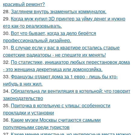
красивый ремонт?
28.
Заглянем внутрь знаменитых коммуналок.
29.
Когда муж купил 3D принтер за уйму денег и нужно
его как-то реализовывать.
30.
Вот что бывает, когда за дело берётся
профессиональный дизайнер.
31.
В случае если у вас в квартире остались старые
советские радиаторы - не спешите их менять!
32.
По статистике, инициатор любых перестановок дома
- это женщина декретница или домохозяйка.
33.
Французы отдают дома за 1 евро - лишь бы кто-
нибудь в них жил.
34.
Обязательна ли вентиляция в котельной: что говорит
законодательство
35.
Приточка в котельную с улицы: особенности
прокладки и установки
36.
Какие музеи Москвы считаются самыми
популярными среди туристов
37.
Какие менее известные, но интересные места можно