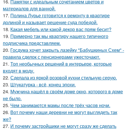
16.
Памятки с идеальным сочетанием цветов и
материалов для ванной.
17.
Полина Лурье готовится к ремонту в квартире
долиной и называет решение суда победой.
18.
Какая мебель или какой декор вас прям бесит?
19.
Примерно так мы квартиру нашего типичного
подписчика представляем.
20.
Госдума хочет закрыть лазейку "Бабушкиных Схем" -
правила сделок с пенсионерами ужесточают.
21.
Топ необычных решений в интерьере, которые
входят в моду.
22.
Сделала из яркой розовой кухни стильную серую.
23.
Штукатурка - всё, конец эпохи.
24.
Мужчина нашёл в своём доме окно, которого в доме
не было.
25.
Чем занимаются мамы после трёх часов ночи.
26.
Вот почему наши деревни не могут выглядеть так
же?
27.
И почему застройщики не могут сразу же сделать