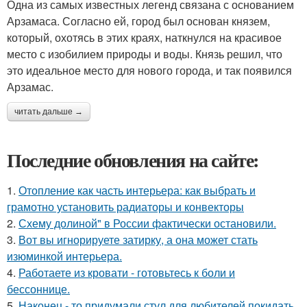
Одна из самых известных легенд связана с основанием
Арзамаса. Согласно ей, город был основан князем,
который, охотясь в этих краях, наткнулся на красивое
место с изобилием природы и воды. Князь решил, что
это идеальное место для нового города, и так появился
Арзамас.
читать дальше →
Последние обновления на сайте:
1.
Отопление как часть интерьера: как выбрать и
грамотно установить радиаторы и конвекторы
2.
Схему долиной" в России фактически остановили.
3.
Вот вы игнорируете затирку, а она может стать
изюминкой интерьера.
4.
Работаете из кровати - готовьтесь к боли и
бессоннице.
5.
Наконец - то придумали стул для любителей покидать