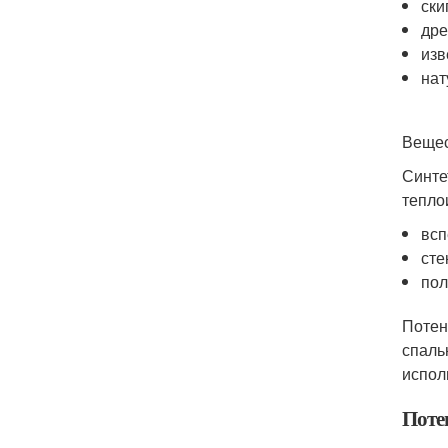
ски
дре
изв
нат
Вещес
Синте
тепло
всп
сте
пол
Потен
спаль
испол
Поте