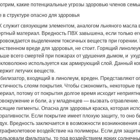
отрим, какие потенциальные угрозы здоровью членов семьи
е в структуре опасно для здоровья
 служит связующим элементом, аналогом льняного масла в 
ртный материал. Вредность ПВХ завышена, если только его
ровождается выделением токсичных веществ при горении. Н
нственном вреде для здоровья, не стоит. Горящий линолеум
ьше всего смертей при пожарах от удушения дымом, и уху
кловолокно используется как армирующий слой. Данный ком
ержит летучих веществ.
билизатор, входящий в линолеум, вреден. Представляют оп
стичность слоям покрытия. Чтобы сэкономить, некоторые 
ериал, потому от покрытия долгое время исходит неприят
овокружение и боли, а у младенцев — вызвать отравление.
сящие пигменты. Опасна для здоровья краска, которая ис
оративности. Если покрытие имеет плохую защиту, то оно б
дух. Вредность заключается в возможности возникновения 
трафиолетовое воздействие на полимеры. Если для защитно
ользовали фильтраты, то под воздействием ярких солнечных