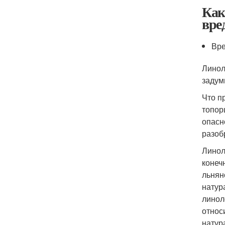
Как
вре
Вре
Линол
задум
Что п
топор
опасн
разоб
Линол
конеч
льнян
натур
линол
относ
натур