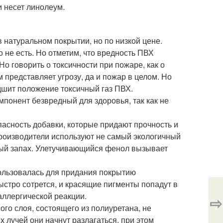
 несет линолеум.
натуральном покрытии, но по низкой цене.
 не есть. Но отметим, что вредность ПВХ
о говорить о токсичности при пожаре, как о
 представляет угрозу, да и пожар в целом. Но
дшит положение токсичный газ ПВХ.
понент безвредный для здоровья, так как не
асность добавки, которые придают прочность и
производители используют не самый экологичный
ный запах. Улетучивающийся фенол вызывает
пользовалась для придания покрытию
ыстро сотрется, и красящие пигменты попадут в
аллергической реакции.
⇨
го слоя, состоящего из полиуретана, не
 лучей они начнут разлагаться, при этом