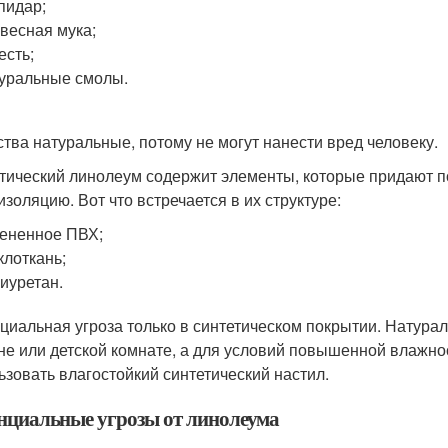
пидар;
весная мука;
есть;
уральные смолы.
тва натуральные, потому не могут нанести вред человеку.
тический линолеум содержит элементы, которые придают 
изоляцию. Вот что встречается в их структуре:
ененное ПВХ;
клоткань;
иуретан.
циальная угроза только в синтетическом покрытии. Натура
не или детской комнате, а для условий повышенной влажнос
ьзовать влагостойкий синтетический настил.
нциальные угрозы от линолеума