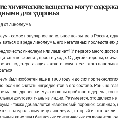
ие химические вещества могут содержа
дными для здоровья
д от линолеума
еум - самое популярное напольное покрытие в России, одн
ываться о вреде линолеума, его негативных последствиях д
редпочесть: линолеум или ламинат? У первого много достоин
щится и не скрипит, прост в уходе. С другой стороны, сейча
остях, подстерегающих каждого покупателя этого напольног
раться.
еум был изобретен еще в 1863 году и до сих пор технологи
но, если не считать ингредиентов в его составе. Раньше 
ое масло, древесная мука из коры пробкового дерева, со
альная джутовая ткань из Индии. Разумеется, это далеко н
еума - также добавляется известковый порошок, скипидар,
ится к натуральному типу линолеума, который изготовляли 
альный линолеум без всяких синтетических компонентов, одна