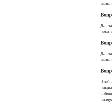
испол
Вопр
Да, л
некот
Вопр
Да, л
испол
Вопр
Чтобы
покры
соблю
возду