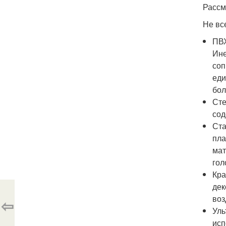
Рассм
Не вс
ПВХ
Ине
соп
еди
бол
Сте
сод
Ста
пла
мат
гол
Кра
дек
воз
⇦
Уль
исп