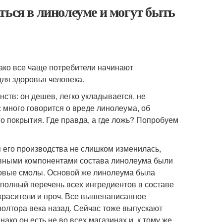
ться в линолеуме и могут быть
ако все чаще потребители начинают
ля здоровья человека.
ств: он дешев, легко укладывается, не
с много говорится о вреде линолеума, об
о покрытия. Где правда, а где ложь? Попробуем
я его производства не слишком изменилась,
главными компонентами состава линолеума были
сновые смолы. Основой же линолеума была
е полный перечень всех ингредиентов в составе
 красители и проч. Все вышенаписанное
полтора века назад. Сейчас тоже выпускают
ко он есть не во всех магазинах и, к тому же,