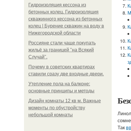
Гидроизоляция кессона из
К
бетонных колец. Гидроизоляция
М
скважинного кессона из бетонных
колец | Бурение скважин на воду в
К
Нижегородской области
К
Россияне стали чаще покупать
К
жильё за границей "на Всякий
К
Случай".
з
Почему в советских квартирах
ставили сразу две входные двери.
Утепление пола на балконе:
основные принципы и методы
Без
Дизайн комнаты 12 кв м. Важные
моменты по обустройству
Линол
небольшой комнаты
сомне
Так
вр