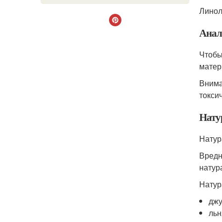
Линол
Анал
Чтобы
матер
Внима
токси
Нату
Натур
Вредн
натур
Натур
джу
льн