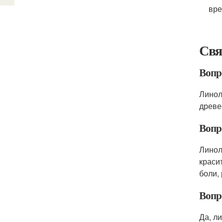
вре
Свя
Вопро
Линол
древе
Вопр
Линол
краси
боли,
Вопр
Да, л