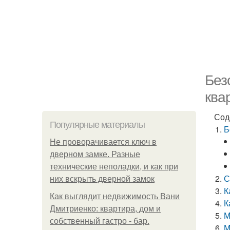
Без
ква
Сод
Популярные материалы
Б
Не проворачивается ключ в
дверном замке. Разные
технические неполадки, и как при
С
них вскрыть дверной замок
К
Как выглядит недвижимость Вани
К
Дмитриенко: квартира, дом и
М
собственный гастро - бар.
М