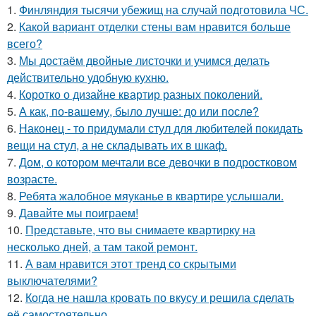
1.
Финляндия тысячи убежищ на случай подготовила ЧС.
2.
Какой вариант отделки стены вам нравится больше
всего?
3.
Мы достаём двойные листочки и учимся делать
действительно удобную кухню.
4.
Коротко о дизайне квартир разных поколений.
5.
А как, по-вашему, было лучше: до или после?
6.
Наконец - то придумали стул для любителей покидать
вещи на стул, а не складывать их в шкаф.
7.
Дом, о котором мечтали все девочки в подростковом
возрасте.
8.
Ребята жалобное мяуканье в квартире услышали.
9.
Давайте мы поиграем!
10.
Представьте, что вы снимаете квартирку на
несколько дней, а там такой ремонт.
11.
А вам нравится этот тренд со скрытыми
выключателями?
12.
Когда не нашла кровать по вкусу и решила сделать
её самостоятельно.