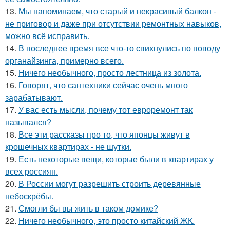
13.
Мы напоминаем, что старый и некрасивый балкон -
не приговор и даже при отсутствии ремонтных навыков,
можно всё исправить.
14.
В последнее время все что-то свихнулись по поводу
органайзинга, примерно всего.
15.
Ничего необычного, просто лестница из золота.
16.
Говорят, что сантехники сейчас очень много
зарабатывают.
17.
У вас есть мысли, почему тот евроремонт так
назывался?
18.
Все эти рассказы про то, что японцы живут в
крошечных квартирах - не шутки.
19.
Есть некоторые вещи, которые были в квартирах у
всех россиян.
20.
В России могут разрешить строить деревянные
небоскрёбы.
21.
Смогли бы вы жить в таком домике?
22.
Ничего необычного, это просто китайский ЖК.