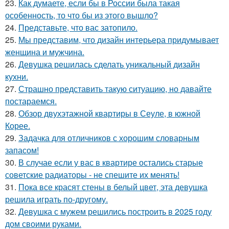
23.
Как думаете, если бы в России была такая
особенность, то что бы из этого вышло?
24.
Представьте, что вас затопило.
25.
Мы представим, что дизайн интерьера придумывает
женщина и мужчина.
26.
Девушка решилась сделать уникальный дизайн
кухни.
27.
Страшно представить такую ситуацию, но давайте
постараемся.
28.
Обзор двухэтажной квартиры в Сеуле, в южной
Корее.
29.
Задачка для отличников с хорошим словарным
запасом!
30.
В случае если у вас в квартире остались старые
советские радиаторы - не спешите их менять!
31.
Пока все красят стены в белый цвет, эта девушка
решила играть по-другому.
32.
Девушка с мужем решились построить в 2025 году
дом своими руками.