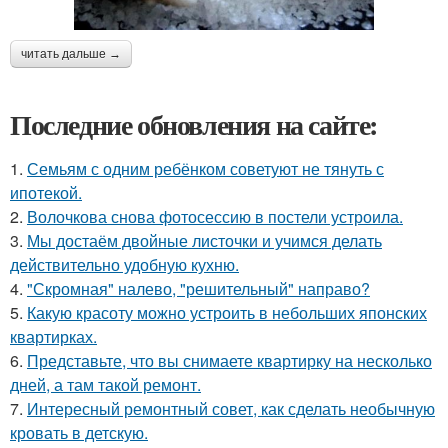
читать дальше →
Последние обновления на сайте:
1.
Семьям с одним ребёнком советуют не тянуть с
ипотекой.
2.
Волочкова снова фотосессию в постели устроила.
3.
Мы достаём двойные листочки и учимся делать
действительно удобную кухню.
4.
"Скромная" налево, "решительный" направо?
5.
Какую красоту можно устроить в небольших японских
квартирках.
6.
Представьте, что вы снимаете квартирку на несколько
дней, а там такой ремонт.
7.
Интересный ремонтный совет, как сделать необычную
кровать в детскую.