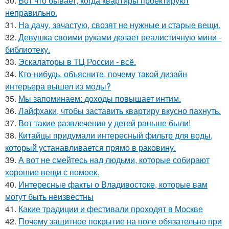
30.
Вот что бывает, когда квартиры проектируют
неправильно.
31.
На дачу, зачастую, свозят не нужные и старые вещи.
32.
Девушка своими руками делает реалистичную мини -
библиотеку.
33.
Эскалаторы в ТЦ России - всё.
34.
Кто-нибудь, объясните, почему такой дизайн
интерьера вышел из моды?
35.
Мы запоминаем: доходы повышает интим.
36.
Лайфхаки, чтобы заставить квартиру вкусно пахнуть.
37.
Вот такие развлечения у детей раньше были!
38.
Китайцы придумали интересный фильтр для воды,
который устанавливается прямо в раковину.
39.
А вот не смейтесь над людьми, которые собирают
хорошие вещи с помоек.
40.
Интересные факты о Владивостоке, которые вам
могут быть неизвестны
41.
Какие традиции и фестивали проходят в Москве
42.
Почему защитное покрытие на поле обязательно при