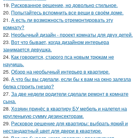
19.
Рискованное решение, но довольно стильное.
20.
Попытайтесь вспомнить все вещи в своём доме.
21.
А есть ли возможность отремонтировать эту
комнату?
22.
Необычный дизайн - проект комнаты для двух детей.
23.
Вот что бывает, когда дизайном интерьера
занимается девушка.
24.
Как говорится, старого пса новым трюкам не
научишь.
25.
Обзор на необычный интерьер в квартире.
26.
А что бы вы сделали, если бы к вам на окно залезла
белка строить гнездо?
27.
За две недели родители сделали ремонт в комнате
сына.
28.
Хозяин принёс в квартиру БУ мебель и налетел на
кругленькую сумму дезинсекторам.
29.
Рисковое решение для квартиры: выбрать яркий и
нестандартный цвет для двери в квартире.