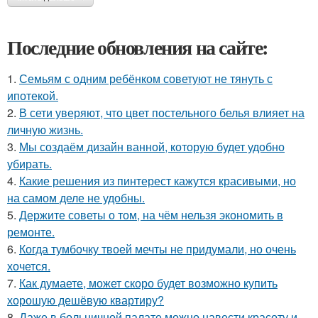
Последние обновления на сайте:
1.
Семьям с одним ребёнком советуют не тянуть с
ипотекой.
2.
В сети уверяют, что цвет постельного белья влияет на
личную жизнь.
3.
Мы создаём дизайн ванной, которую будет удобно
убирать.
4.
Какие решения из пинтерест кажутся красивыми, но
на самом деле не удобны.
5.
Держите советы о том, на чём нельзя экономить в
ремонте.
6.
Когда тумбочку твоей мечты не придумали, но очень
хочется.
7.
Как думаете, может скоро будет возможно купить
хорошую дешёвую квартиру?
8.
Даже в больничной палате можно навести красоту и