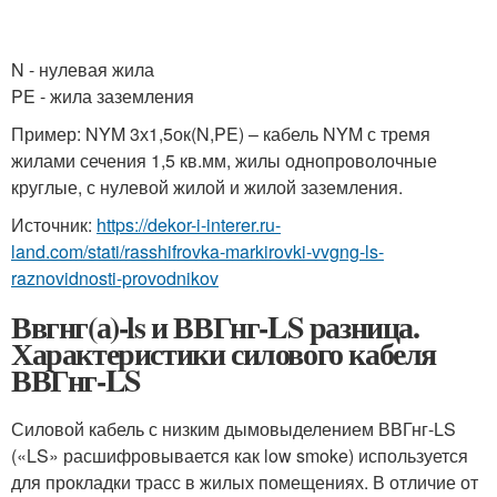
N - нулевая жила
PE - жила заземления
Пример: NYM 3х1,5ок(N,PE) – кабель NYM с тремя
жилами сечения 1,5 кв.мм, жилы однопроволочные
круглые, с нулевой жилой и жилой заземления.
Источник:
https://dekor-i-interer.ru-
land.com/stati/rasshifrovka-markirovki-vvgng-ls-
raznovidnosti-provodnikov
Ввгнг(а)-ls и ВВГнг-LS разница.
Характеристики силового кабеля
ВВГнг-LS
Силовой кабель с низким дымовыделением ВВГнг-LS
(«LS» расшифровывается как low smoke) используется
для прокладки трасс в жилых помещениях. В отличие от