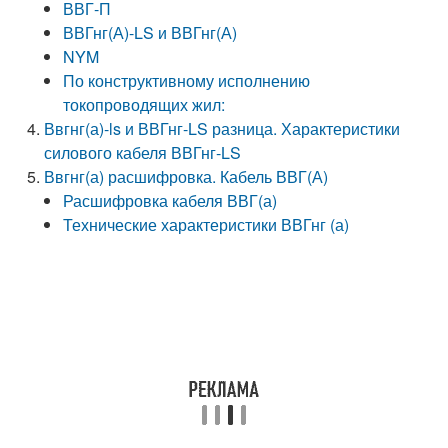
ВВГ-П
ВВГнг(А)-LS и ВВГнг(А)
NYM
По конструктивному исполнению
токопроводящих жил:
Ввгнг(а)-ls и ВВГнг-LS разница. Характеристики
силового кабеля ВВГнг-LS
Ввгнг(а) расшифровка. Кабель ВВГ(А)
Расшифровка кабеля ВВГ(а)
Технические характеристики ВВГнг (а)