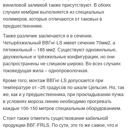
виниловой заливкой также присутствуют. В обоих
случаях кембрик выполняется из специальных
полимеров, которые отличаются от таковых в
предшественнике.
Также различие заключается и в сечении.
Четырёхжильный ВВГнг-LS имеет сечение 70мм
2
, а
пятижильный – 185 мм
2
. Существуют одножильные,
двухжильные и трёхжильные конфигурации, но они
распространены не слишком широко. Во всех случаях
токоведущая жила – однопроволочная.
Кроме того, монтаж ВВГнг-LS допускается при
температуре от –25 градусов по шкале Цельсия. Но, так
же, как и у предшественника, при прокладывании пучка
в условиях мороза линию необходимо прогревать
каждые 100-150 метров специальным оборудованием.
Стоит также отметить существование кабельной
продукции ВВГ-FRLS. По сути, это то же самое, что и