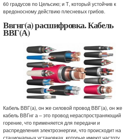
60 градусов по Цельсию; и Т, который устойчив к
вредоносному действию плесневых грибов.
Ввгнг(а) расшифровка. Кабель
ВВГ(А)
Кабель ВВГ(а), он же силовой провод ВВГ(а), он же
кабель ВВГнг а – это провод нераспространяющий
горение, что применяется для передачи и
распределения электроэнергии, что происходит на
стационарных установках, которые имеют частоту