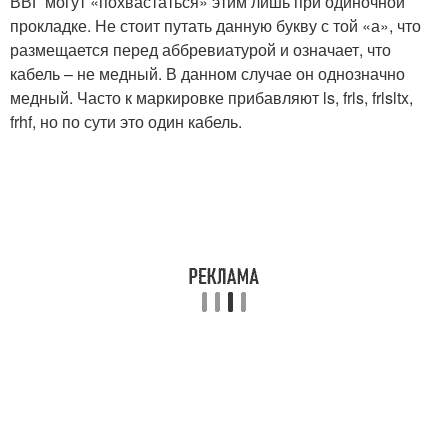
ВВГ могут «похвастаться» этим лишь при одиночной
прокладке. Не стоит путать данную букву с той «а», что
размещается перед аббревиатурой и означает, что
кабель – не медный. В данном случае он однозначно
медный. Часто к маркировке прибавляют ls, frls, frlsltx,
frhf, но по сути это один кабель.