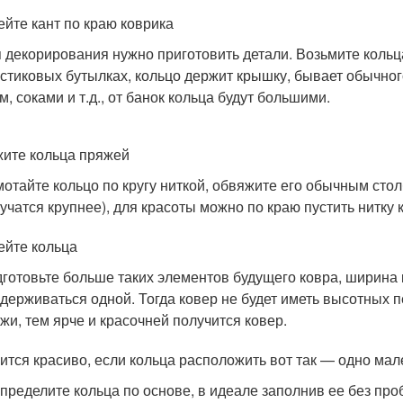
йте кант по краю коврика
 декорирования нужно приготовить детали. Возьмите кольца
стиковых бутылках, кольцо держит крышку, бывает обычно
м, соками и т.д., от банок кольца будут большими.
ите кольца пряжей
отайте кольцо по кругу ниткой, обвяжите его обычным стол
учатся крупнее), для красоты можно по краю пустить нитку 
йте кольца
готовьте больше таких элементов будущего ковра, ширина 
держиваться одной. Тогда ковер не будет иметь высотных 
жи, тем ярче и красочней получится ковер.
ится красиво, если кольца расположить вот так — одно ма
пределите кольца по основе, в идеале заполнив ее без пр