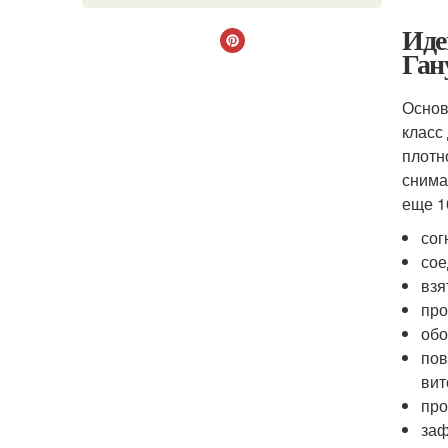
Иде
Ган
Основ
класс
плотн
снима
еще 1
сог
сое
взя
про
обо
пов
вит
про
заф