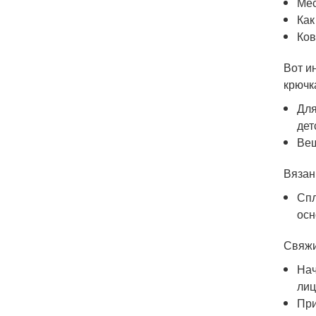
Мес
Как
Ков
Вот и
крючк
Для
дет
Вещ
Вязан
Спл
осн
Свяжи
Нач
лиц
При