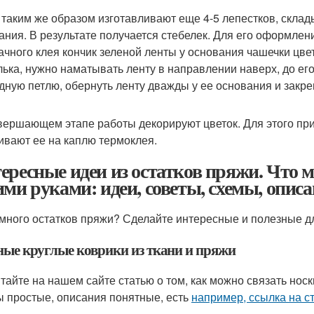
 таким же образом изготавливают еще 4-5 лепестков, скла
ания. В результате получается стебелек. Для его оформле
ачного клея кончик зеленой ленты у основания чашечки цвет
лька, нужно наматывать ленту в направлении наверх, до ег
дную петлю, обернуть ленту дважды у ее основания и закре
вершающем этапе работы декорируют цветок. Для этого при
ивают ее на каплю термоклея.
ересные идеи из остатков пряжи. Что м
ими руками: идеи, советы, схемы, описа
 много остатков пряжи? Сделайте интересные и полезные д
ные круглые коврики из ткани и пряжи
тайте на нашем сайте статью о том, как можно связать нос
 простые, описания понятные, есть
например, ссылка на с