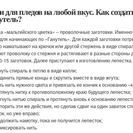
и для пледов на любой вкус. Как создат
утель?
а «мальтийского цветка» ‒ проволочные заготовки. Именно
 для начинающих по «Ганутель». Для каждой заготовки потре
о наматывают на крючок или другой стержень в виде спирали
ют проволоку со стержня и растягивают в разные стороны 
0-15 заготовок. Далее приступают к изготовлению лепестка.
нуть спираль в петлю в виде капли;
динить прямые концы и скрутить вместе в виде жгута;
ть нить нужного цвета и привязать ее кончик к основанию «
тянуть нитку к противоположному краю будущего лепестка;
гнуть нитью спираль и протянуть вновь к основанию лепест
торить эти же действия, но сделав сдвиг на один завиток с
ок, но уже вправо;
должить намотку, пока не получится лепесток;
иксировать нить.