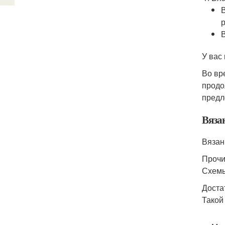
У вас
Во вр
продо
предл
Вяза
Вязан
Прочи
Схемы
Доста
Такой