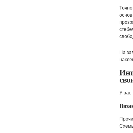
Точно
основ
прозр
стебе
свобо
На за
накле
Инт
сво
У вас
Вяза
Прочи
Схемы