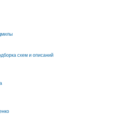
юдмилы
дборка схем и описаний
а
енко