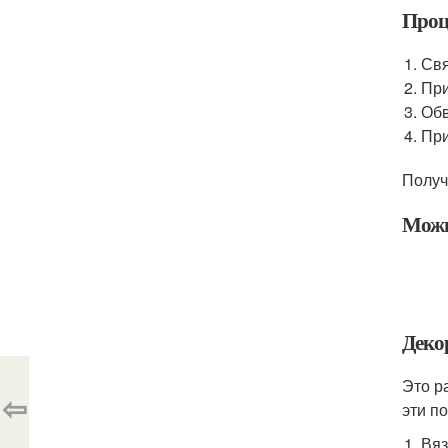
Проц
Свя
При
Обв
При
Получ
Можн
Деко
Это р
⇦
эти п
Вяз