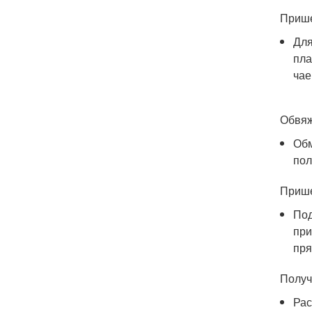
Прише
Для
пла
чае
Обвяж
Обм
пол
Прише
Под
при
пря
Получ
Рас