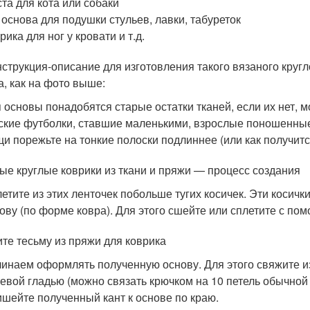
та для кота или собаки
 основа для подушки стульев, лавки, табуреток
рика для ног у кровати и т.д.
нструкция-описание для изготовления такого вязаного кругл
а, как на фото выше:
 основы понадобятся старые остатки тканей, если их нет, м
ские футболки, ставшие маленькими, взрослые поношенные
и порежьте на тонкие полоски подлиннее (или как получитс
ые круглые коврики из ткани и пряжи — процесс создания
етите из этих ленточек побольше тугих косичек. Эти косичк
ову (по форме ковра). Для этого сшейте или сплетите с по
те тесьму из пряжи для коврика
инаем оформлять полученную основу. Для этого свяжите из
евой гладью (можно связать крючком на 10 петель обычной 
шейте полученный кант к основе по краю.