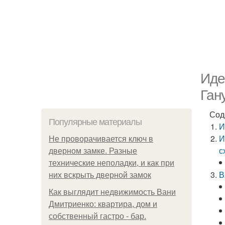
Иде
Ган
Сод
Популярные материалы
И
И
Не проворачивается ключ в
с
дверном замке. Разные
технические неполадки, и как при
В
них вскрыть дверной замок
Как выглядит недвижимость Вани
Дмитриенко: квартира, дом и
собственный гастро - бар.