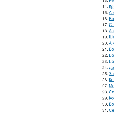
13.
Ре
14.
Кр
15.
А 
16.
Вп
17.
Ст
18.
А 
19.
Шт
20.
А 
21.
Во
22.
Во
23.
Во
24.
Де
25.
За
26.
Ко
27.
Мо
28.
Се
29.
Кс
30.
Во
31.
Се