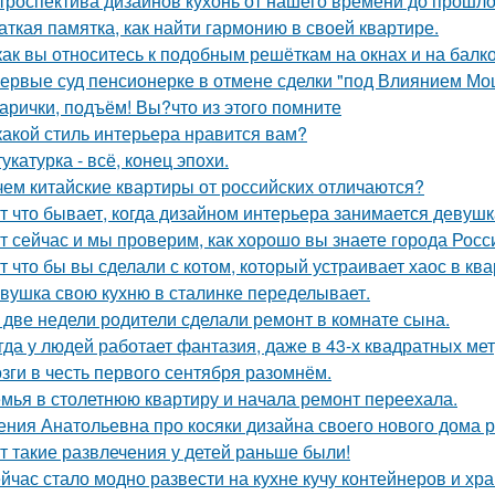
троспектива дизайнов кухонь от нашего времени до прошло
аткая памятка, как найти гармонию в своей квартире.
как вы относитесь к подобным решёткам на окнах и на балк
ервые суд пенсионерке в отмене сделки "под Влиянием Мо
арички, подъём! Вы?что из этого помните
какой стиль интерьера нравится вам?
укатурка - всё, конец эпохи.
чем китайские квартиры от российских отличаются?
т что бывает, когда дизайном интерьера занимается девушк
т сейчас и мы проверим, как хорошо вы знаете города Росс
т что бы вы сделали с котом, который устраивает хаос в ква
вушка свою кухню в сталинке переделывает.
 две недели родители сделали ремонт в комнате сына.
гда у людей работает фантазия, даже в 43-х квадратных ме
зги в честь первого сентября разомнём.
мья в столетнюю квартиру и начала ремонт переехала.
ения Анатольевна про косяки дизайна своего нового дома 
т такие развлечения у детей раньше были!
йчас стало модно развести на кухне кучу контейнеров и хр