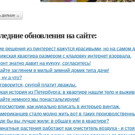
ь дальше →
ледние обновления на сайте:
ие решения из пинтерест кажутся красивыми, но на самом д
ижская квартира размером с кладовку интернет взорвала.
онт знатно давит на кукуху, согласитесь!
айте заглянем в милый зимний домик типа дачи!
, ну а что?
 говорится, скупой платит дважды.
кая история из Петербурга: в квартире нашли тело и выж
айте немного мы понастальгируем!
посмотрим, как идеально вписать в интерьер винтаж.
американцев стало модно жить вот в таких производственн
где бы вы лучше жили: в общаге или в квартире?
мнатные растения работают как очиститель воздуха - и сто