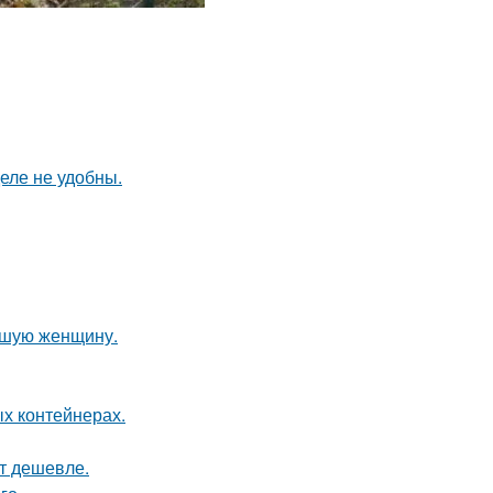
еле не удобны.
ившую женщину.
ых контейнерах.
ят дешевле.