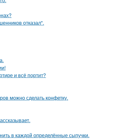
го.
онах?
шенников отказал".
а.
ии!
ртире и всё портит?
тров можно сделать конфетку.
рассказывает.
анить в каждой определённые сыпучки.