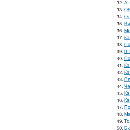
32.
А 
33.
Об
34.
Ос
35.
Ви
36.
Мн
37.
Ка
38.
По
39.
В 
40.
По
41.
Ка
42.
Ка
43.
Пл
44.
Че
45.
Ка
46.
Ка
47.
По
48.
Ма
49.
То
50.
Бю