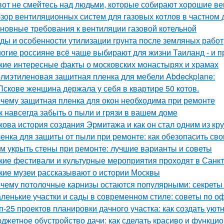
вот не смейтесь над людьми, которые собирают хорошие ве
зор вентиляционных систем для газовых котлов в частном
новные требования к вентиляции газовой котельной
ды и особенности утилизации грунта после земляных работ
огие россияне всё чаще выбирают для жизни Таиланд - и п
кие интересные факты о московских монастырях и храмах
лиэтиленовая защитная пленка для мебели Abdeckplane:
Пскове женщина держала у себя в квартире 50 котов.
чему защитная пленка для окон необходима при ремонте
к навсегда забыть о пыли и грязи в вашем доме
кова история создания Эрмитажа и как он стал одним из к
енка для защиты от пыли при ремонте: как обезопасить св
м укрыть стены при ремонте: лучшие варианты и советы
кие фестивали и культурные мероприятия проходят в Санк
кие музеи рассказывают о истории Москвы
чему потолочные карнизы остаются популярными: секреты 
ленькие участки и сады в современном стиле: советы по 
п-25 проектов планировки дачного участка: как создать уют
джетное обустройство дачи: как сделать красиво и функци