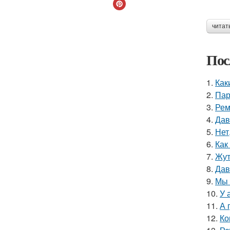
читат
Пос
1.
Как
2.
Пар
3.
Рем
4.
Дав
5.
Нет
6.
Как
7.
Жут
8.
Дав
9.
Мы 
10.
У 
11.
А 
12.
Ко