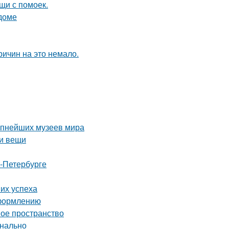
щи с помоек.
 доме
ричин на это немало.
рупнейших музеев мира
ои вещи
т-Петербурге
их успеха
оформлению
ное пространство
онально