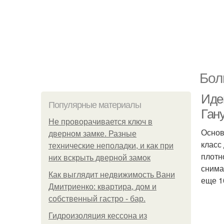
Бол
Идеи
Популярные материалы
Ган
Не проворачивается ключ в
Основ
дверном замке. Разные
класс
технические неполадки, и как при
плотн
них вскрыть дверной замок
снима
Как выглядит недвижимость Вани
еще 1
Дмитриенко: квартира, дом и
собственный гастро - бар.
Гидроизоляция кессона из