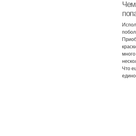
Чем
поп
Испол
побол
Приоб
краск
много
неско
Что е
едино