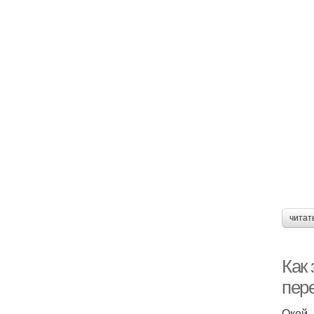
читат
Как
пер
Окей,