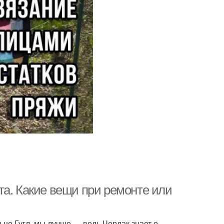
та. Какие вещи при ремонте или
ы не Гугл, мы лучше — ведь Чердак знает о