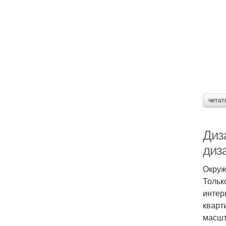
читат
Диз
диз
Окруж
Тольк
интер
кварт
масшт