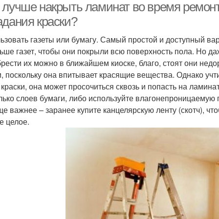
 лучше накрыть ламинат во время ремонт
адания краски?
ьзовать газеты или бумагу. Самый простой и доступный вар
ьше газет, чтобы они покрыли всю поверхность пола. Но даж
рести их можно в ближайшем киоске, благо, стоят они недо
и, поскольку она впитывает красящие вещества. Однако учти
 краски, она может просочиться сквозь и попасть на ламина
лько слоев бумаги, либо используйте влагонепроницаемую 
ще важнее – заранее купите канцелярскую ленту (скотч), чт
е целое.