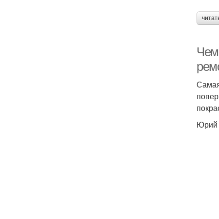
читат
Чем
рем
Самая
повер
покра
Юрий