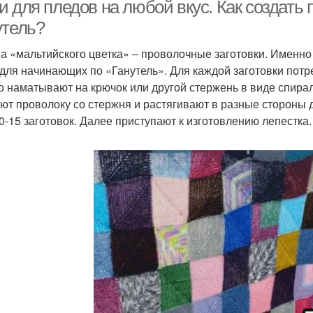
интерьеров
 для пледов на любой вкус. Как создать 
утель?
а «мальтийского цветка» ‒ проволочные заготовки. Именно
Креативные идеи
Супер идеи
Нес
 для начинающих по «Ганутель». Для каждой заготовки потре
о наматывают на крючок или другой стержень в виде спирали
ют проволоку со стержня и растягивают в разные стороны 
0-15 заготовок. Далее приступают к изготовлению лепестка.