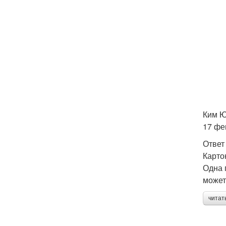
Ким 
17 фе
Ответ
Карто
Одна 
может
читат