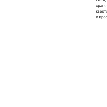
хране
кварт
и про