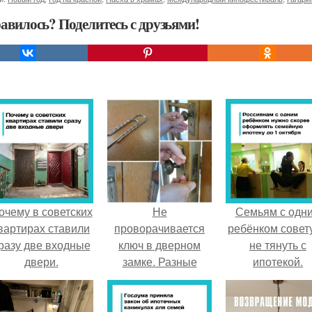
авилось? Поделитесь с друзьями!
очему в советских
Не
Семьям с одн
вартирах ставили
проворачивается
ребёнком совет
разу две входные
ключ в дверном
не тянуть с
двери.
замке. Разные
ипотекой.
технические
неполадки, и как
при них вскрыть