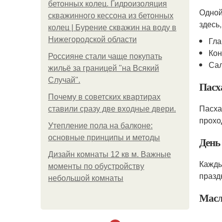
бетонных колец. Гидроизоляция
Одной
скважинного кессона из бетонных
здесь
колец | Бурение скважин на воду в
Нижегородской области
Гла
Кон
Россияне стали чаще покупать
Сал
жильё за границей "на Всякий
Случай".
Пасх
Почему в советских квартирах
Пасха
ставили сразу две входные двери.
прохо
Утепление пола на балконе:
основные принципы и методы
День
Дизайн комнаты 12 кв м. Важные
Кажды
моменты по обустройству
празд
небольшой комнаты
Масл