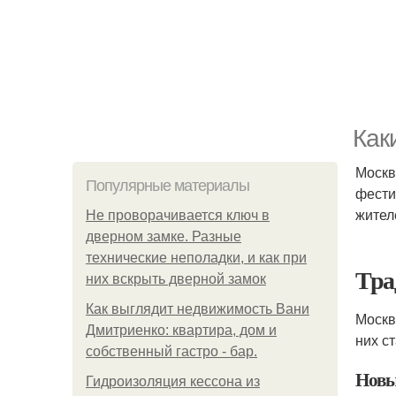
Как
Москв
Популярные материалы
фести
жителе
Не проворачивается ключ в
дверном замке. Разные
технические неполадки, и как при
Тра
них вскрыть дверной замок
Как выглядит недвижимость Вани
Москв
Дмитриенко: квартира, дом и
них с
собственный гастро - бар.
Новы
Гидроизоляция кессона из