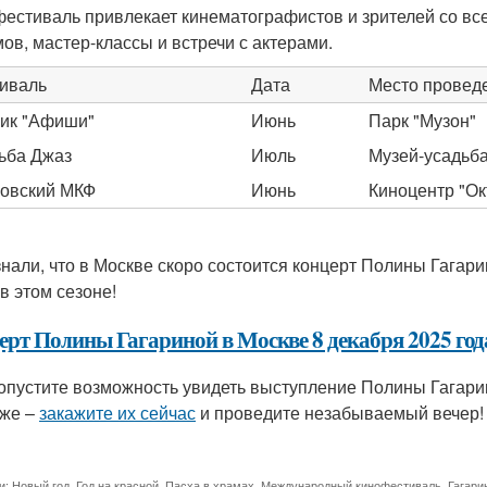
фестиваль привлекает кинематографистов и зрителей со вс
ов, мастер-классы и встречи с актерами.
иваль
Дата
Место провед
ик "Афиши"
Июнь
Парк "Музон"
ьба Джаз
Июль
Музей-усадьба
овский МКФ
Июнь
Киноцентр "Ок
знали, что в Москве скоро состоится концерт Полины Гагар
в этом сезоне!
ерт Полины Гагариной в Москве 8 декабря 2025 год
опустите возможность увидеть выступление Полины Гагари
же –
закажите их сейчас
и проведите незабываемый вечер!
и:
Новый год
,
Год на красной
,
Пасха в храмах
,
Международный кинофестиваль
,
Гагари