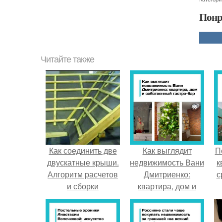
Понр
Читайте также
Как соединить две
Как выглядит
П
двускатные крыши.
недвижимость Вани
к
Алгоритм расчетов
Дмитриенко:
с
и сборки
квартира, дом и
собственный гастро
- бар.