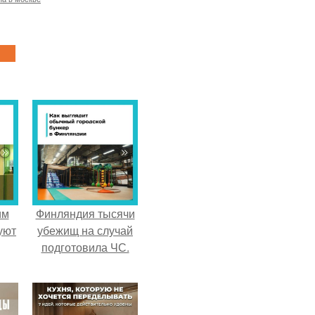
им
Финляндия тысячи
уют
убежищ на случай
подготовила ЧС.