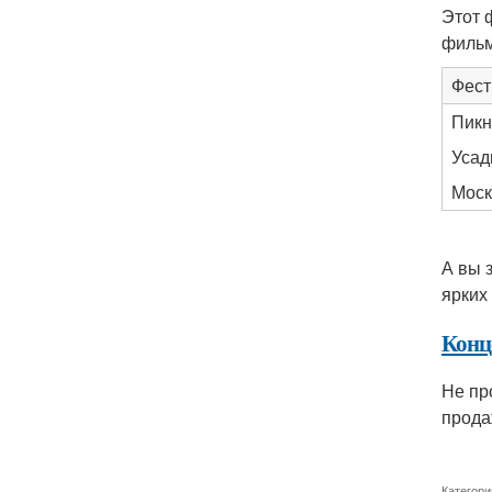
Этот 
фильм
Фест
Пикн
Усад
Моск
А вы 
ярких 
Конц
Не пр
прода
Категори