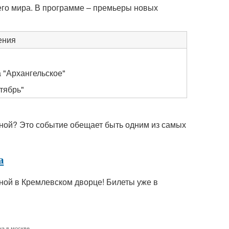
его мира. В программе – премьеры новых
ения
 "Архангельское"
тябрь"
иной? Это событие обещает быть одним из самых
а
ной в Кремлевском дворце! Билеты уже в
на в москве