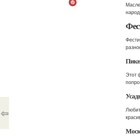
Масле
народ
Фес
Фести
разно
Пик
Этот 
попро
Усад
Любит
⇦
краси
Моск