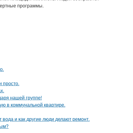
нцертные программы.
о.
и просто.
х.
даря нашей группе!
ую в коммунальной квартире.
т вода и как другие люди делают ремонт.
ным?