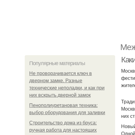
Меж
Как
Популярные материалы
Москв
Не проворачивается ключ в
фести
дверном замке. Разные
жителе
технические неполадки, и как при
них вскрыть дверной замок
Тради
Пенополиуретановая техника:
Москв
выбор оборудования для заливки
них с
Строительство дома из бруса:
Новый
ручная работа для настоящих
Одной