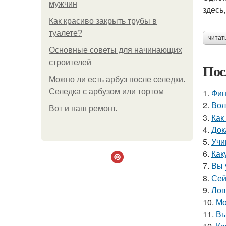
мужчин
здесь
Как красиво закрыть трубы в
туалете?
читат
Основные советы для начинающих
строителей
Пос
Можно ли есть арбуз после селедки.
Селедка с арбузом или тортом
1.
Фин
2.
Вол
Boт и наш ремoнт.
3.
Как
4.
Док
5.
Учи
6.
Как
7.
Вы 
8.
Сей
9.
Лов
10.
Мо
11.
Вы