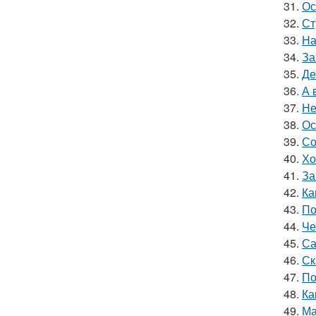
31.
Ос
32.
Ст
33.
На
34.
За
35.
Де
36.
А 
37.
Не
38.
Ос
39.
Со
40.
Хо
41.
За
42.
Ка
43.
По
44.
Че
45.
Са
46.
Ск
47.
По
48.
Ка
49.
Ма