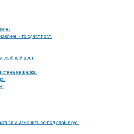
вите.
конец - то сдаст пост.
а зелёный цвет.
 стена вешалка.
да.
т.
аться и изменить её под свой вкус.