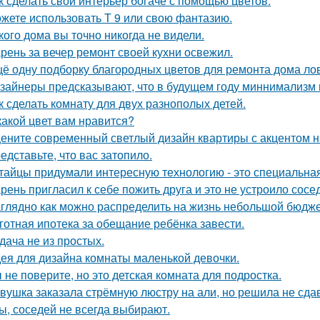
к сделать свой интерьер богаче с помощью цветов.
жете использовать Т 9 или свою фантазию.
кого дома вы точно никогда не видели.
рень за вечер ремонт своей кухни освежил.
ё одну подборку благородных цветов для ремонта дома ло
зайнеры предсказывают, что в будущем году миннимализм на
к сделать комнату для двух разнополых детей.
какой цвет вам нравится?
ените современный светлый дизайн квартиры с акцентом н
едставьте, что вас затопило.
тайцы придумали интересную технологию - это специальная
рень пригласил к себе пожить друга и это не устроило сосе
глядно как можно распределить на жизнь небольшой бюдже
готная ипотека за обещание ребёнка завести.
дача не из простых.
ея для дизайна комнаты маленькой девочки.
 не поверите, но это детская комната для подростка.
вушка заказала стрёмную люстру на али, но решила не сдав
ы, соседей не всегда выбирают.