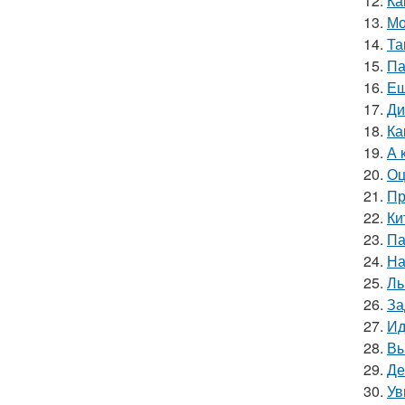
12.
Ка
13.
Мо
14.
Та
15.
Па
16.
Ещ
17.
Ди
18.
Ка
19.
А 
20.
Оц
21.
Пр
22.
Ки
23.
Па
24.
На
25.
Ль
26.
За
27.
Ид
28.
Вы
29.
Де
30.
Ув