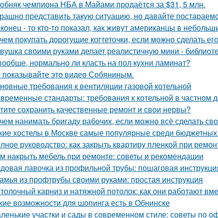
обняк чемпиона НБА в Майами продаётся за $31, 5 млн.
рашно представить такую ситуацию, но давайте постараемс
конец - то кто-то показал, как живут американцы в небольш
чем покупать дорогущие когтеточки, если можно сделать ег
вушка своими руками делает реалистичную мини - библиоте
вообще, нормально ли класть на пол кухни ламинат?
 показывайте это видео Собяниным.
новные требования к вентиляции газовой котельной
временные стандарты: требования к котельной в частном 
тите сохранить качественные ремонт и свои нервы?
чем нанимать бригаду рабочих, если можно всё сделать св
кие хостелы в Москве самые популярные среди бюджетных
лное руководство: как закрыть квартиру пленкой при ремон
м накрыть мебель при ремонте: советы и рекомендации
довая лавочка из профильной трубы: пошаговая инструкц
амья из профтрубы своими руками: простая инструкция
толочный карниз и натяжной потолок: как они работают вм
кие возможности для шопинга есть в Обнинске
ленькие участки и сады в современном стиле: советы по 