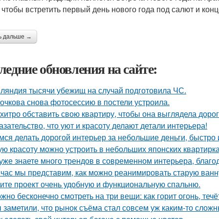
, чтобы встретить первый день нового года под салют и ко
ь дальше →
ледние обновления на сайте:
ляндия тысячи убежищ на случай подготовила ЧС.
очкова снова фотосессию в постели устроила.
 хитро обставить свою квартиру, чтобы она выглядела дорог
азательство, что уют и красоту делают детали интерьера!
мся делать дорогой интерьер за небольшие деньги, быстро 
ую красоту можно устроить в небольших японских квартирка
уже знаете много трендов в современном интерьера, благо
час мы представим, как можно реанимировать старую ванн
ите проект очень удобную и функциональную спальню.
жно бесконечно смотреть на три вещи: как горит огонь, течё
 заметили, что рынок съёма стал совсем уж каким-то слож