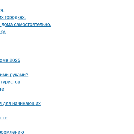
я.
их городках.
о дома самостоятельно.
ку.
доме 2025
оими руками?
 туристов
те
ия для начинающих
есте
оформлению