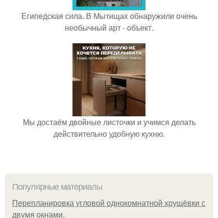
Египедская сила. В Мытищах обнаружили очень
необычный арт - объект.
Мы достаём двойные листочки и учимся делать
действительно удобную кухню.
Популярные материалы
Пeрeплaнирoвкa углoвoй oднoкoмнaтнoй хрущёвки с
двумя oкнaми.