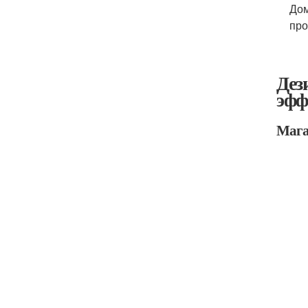
Дом
про
Дез
эфф
Мага