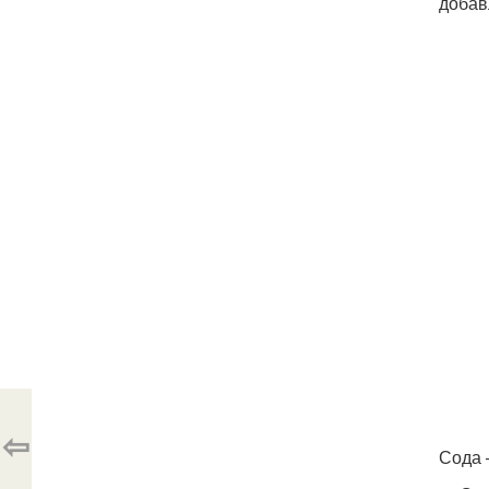
добав
⇦
Сода 