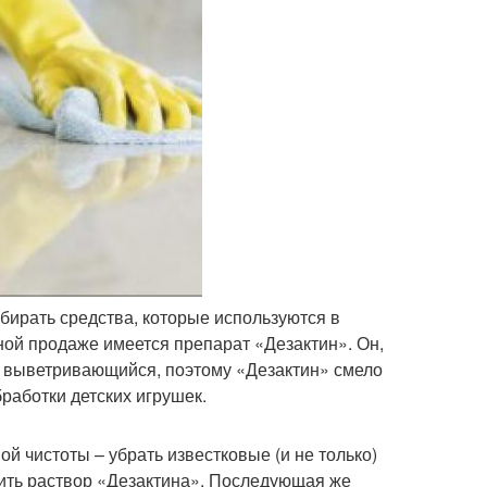
бирать средства, которые используются в
ной продаже имеется препарат «Дезактин». Он,
ро выветривающийся, поэтому «Дезактин» смело
работки детских игрушек.
й чистоты – убрать известковые (и не только)
нить раствор «Дезактина». Последующая же