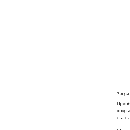
Загря
Приоб
покры
стары