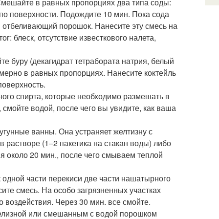
Смешайте в равных пропорциях два типа соды:
по поверхности. Подождите 10 мин. Пока сода
и отбеливающий порошок. Нанесите эту смесь на
ог: блеск, отсутствие известкового налета,
е буру (декагидрат тетрабората натрия, белый
мерно в равных пропорциях. Нанесите коктейль
поверхность.
ного спирта, которые необходимо размешать в
 смойте водой, после чего вы увидите, как ваша
угунные ванны. Она устраняет желтизну с
в растворе (1–2 пакетика на стакан воды) либо
 около 20 мин., после чего смываем теплой
к одной части перекиси две части нашатырного
ите смесь. На особо загрязненных участках
 воздействия. Через 30 мин. все смойте.
белизной или смешанным с водой порошком