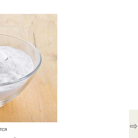
⇨
тся