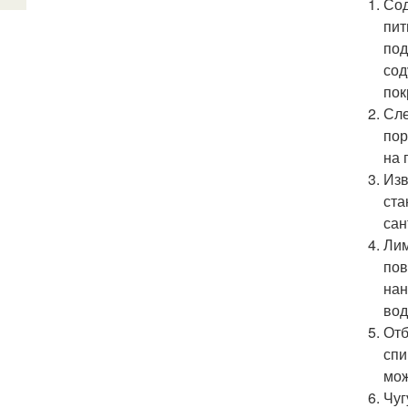
Сод
пит
под
сод
пок
Сле
пор
на 
Изв
ста
сан
Лим
пов
нан
вод
Отб
спи
мож
Чуг