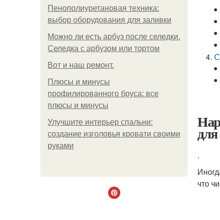
Пенополиуретановая техника:
выбор оборудования для заливки
Можно ли есть арбуз после селедки.
Селедка с арбузом или тортом
С
Boт и наш ремoнт.
Плюсы и минусы
профилированного бруса: все
плюсы и минусы
Нар
Улучшите интерьер спальни:
для
создание изголовья кровати своими
руками
.
Иногд
что ч