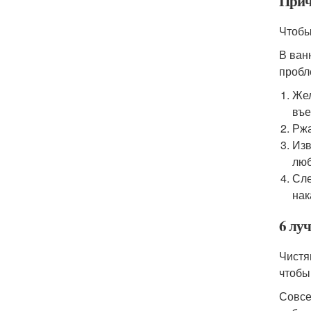
Прич
Чтобы
В ван
пробл
Жел
въе
Ржа
Изв
люб
Сле
нак
6 лу
Чистя
чтобы
Совсе