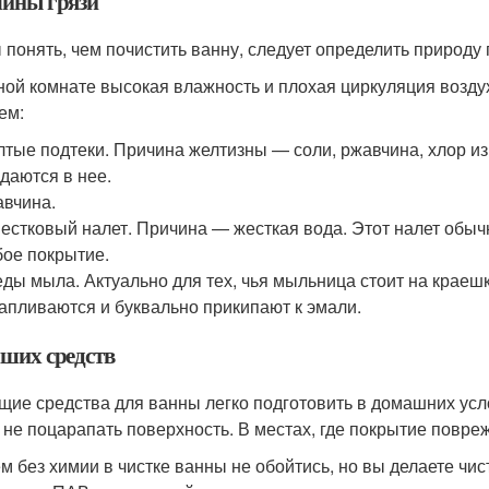
ины грязи
 понять, чем почистить ванну, следует определить природу 
ной комнате высокая влажность и плохая циркуляция возду
ем:
тые подтеки. Причина желтизны — соли, ржавчина, хлор из
даются в нее.
вчина.
естковый налет. Причина — жесткая вода. Этот налет обычн
ое покрытие.
ды мыла. Актуально для тех, чья мыльница стоит на крае
апливаются и буквально прикипают к эмали.
чших средств
щие средства для ванны легко подготовить в домашних усло
 не поцарапать поверхность. В местах, где покрытие повре
м без химии в чистке ванны не обойтись, но вы делаете чи