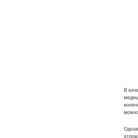
В кач
медиц
конеч
можно
Однак
отлож