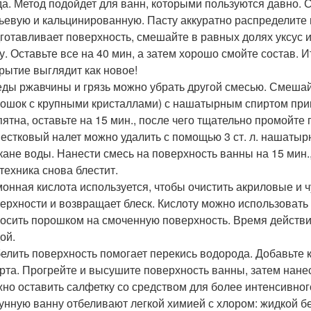
а. Метод подойдет для ванн, которыми пользуются давно. 
ьевую и кальцинированную. Пасту аккуратно распределите 
готавливает поверхность, смешайте в равных долях уксус 
у. Оставьте все на 40 мин, а затем хорошо смойте состав. Ит
рытие выглядит как новое!
ды ржавчины и грязь можно убрать другой смесью. Смешайт
ошок с крупными кристаллами) с нашатырным спиртом при
пятна, оставьте на 15 мин., после чего тщательно промойте 
естковый налет можно удалить с помощью 3 ст. л. нашатыр
кане воды. Нанести смесь на поверхность ванны на 15 мин.,
техника снова блестит.
онная кислота используется, чтобы очистить акриловые и ч
ерхности и возвращает блеск. Кислоту можно использовать 
осить порошком на смоченную поверхность. Время действия
ой.
елить поверхность помогает перекись водорода. Добавьте 
рта. Прогрейте и высушите поверхность ванны, затем нанес
но оставить салфетку со средством для более интенсивного
унную ванну отбеливают легкой химией с хлором: жидкой 