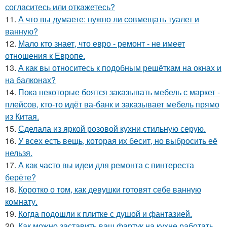
согласитесь или откажетесь?
11.
А что вы думаете: нужно ли совмещать туалет и
ванную?
12.
Мало кто знает, что евро - ремонт - не имеет
отношения к Европе.
13.
А как вы относитесь к подобным решёткам на окнах и
на балконах?
14.
Пока некоторые боятся заказывать мебель с маркет -
плейсов, кто-то идёт ва-банк и заказывает мебель прямо
из Китая.
15.
Сделала из яркой розовой кухни стильную серую.
16.
У всех есть вещь, которая их бесит, но выбросить её
нельзя.
17.
А как часто вы идеи для ремонта с пинтереста
берёте?
18.
Коротко о том, как девушки готовят себе ванную
комнату.
19.
Когда подошли к плитке с душой и фантазией.
20.
Как можно заставить ваш фартук на кухне работать.