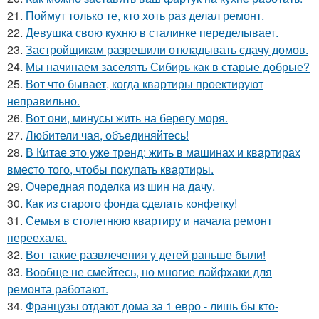
21.
Поймут только те, кто хоть раз делал ремонт.
22.
Девушка свою кухню в сталинке переделывает.
23.
Застройщикам разрешили откладывать сдачу домов.
24.
Мы начинаем заселять Сибирь как в старые добрые?
25.
Вот что бывает, когда квартиры проектируют
неправильно.
26.
Вот они, минусы жить на берегу моря.
27.
Любители чая, объединяйтесь!
28.
В Китае это уже тренд: жить в машинах и квартирах
вместо того, чтобы покупать квартиры.
29.
Очередная поделка из шин на дачу.
30.
Как из старого фонда сделать конфетку!
31.
Семья в столетнюю квартиру и начала ремонт
переехала.
32.
Вот такие развлечения у детей раньше были!
33.
Вообще не смейтесь, но многие лайфхаки для
ремонта работают.
34.
Французы отдают дома за 1 евро - лишь бы кто-