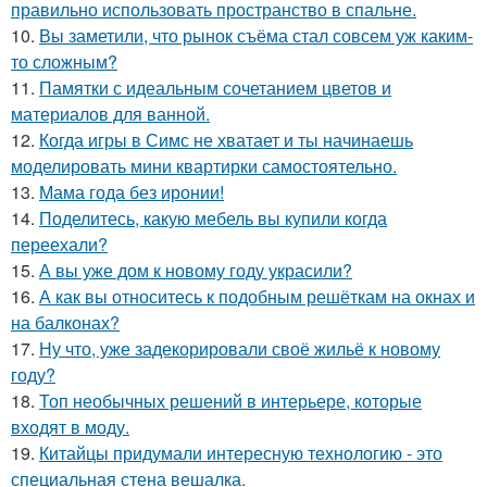
правильно использовать пространство в спальне.
10.
Вы заметили, что рынок съёма стал совсем уж каким-
то сложным?
11.
Памятки с идеальным сочетанием цветов и
материалов для ванной.
12.
Когда игры в Симс не хватает и ты начинаешь
моделировать мини квартирки самостоятельно.
13.
Мама года без иронии!
14.
Поделитесь, какую мебель вы купили когда
переехали?
15.
А вы уже дом к новому году украсили?
16.
А как вы относитесь к подобным решёткам на окнах и
на балконах?
17.
Ну что, уже задекорировали своё жильё к новому
году?
18.
Топ необычных решений в интерьере, которые
входят в моду.
19.
Китайцы придумали интересную технологию - это
специальная стена вешалка.