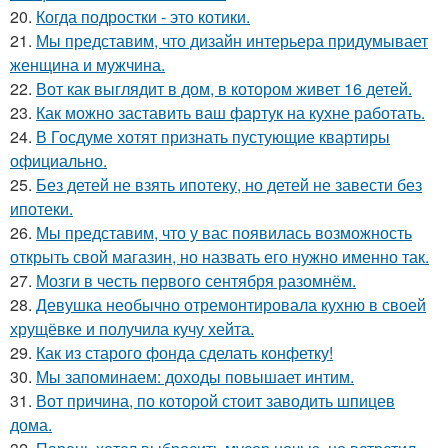
20.
Когда подростки - это котики.
21.
Мы представим, что дизайн интерьера придумывает
женщина и мужчина.
22.
Вот как выглядит в дом, в котором живет 16 детей.
23.
Как можно заставить ваш фартук на кухне работать.
24.
В Госдуме хотят признать пустующие квартиры
официально.
25.
Без детей не взять ипотеку, но детей не завести без
ипотеки.
26.
Мы представим, что у вас появилась возможность
открыть свой магазин, но назвать его нужно именно так.
27.
Мозги в честь первого сентября разомнём.
28.
Девушка необычно отремонтировала кухню в своей
хрущёвке и получила кучу хейта.
29.
Как из старого фонда сделать конфетку!
30.
Мы запоминаем: доходы повышает интим.
31.
Вот причина, по которой стоит заводить шпицев
дома.