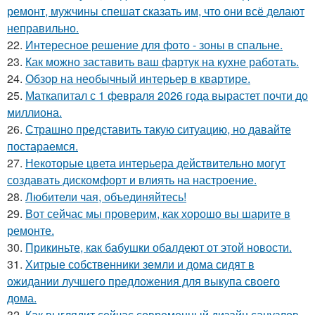
ремонт, мужчины спешат сказать им, что они всё делают
неправильно.
22.
Интересное решение для фото - зоны в спальне.
23.
Как можно заставить ваш фартук на кухне работать.
24.
Обзор на необычный интерьер в квартире.
25.
Маткапитал с 1 февраля 2026 года вырастет почти до
миллиона.
26.
Страшно представить такую ситуацию, но давайте
постараемся.
27.
Некоторые цвета интерьера действительно могут
создавать дискомфорт и влиять на настроение.
28.
Любители чая, объединяйтесь!
29.
Вот сейчас мы проверим, как хорошо вы шарите в
ремонте.
30.
Прикиньте, как бабушки обалдеют от этой новости.
31.
Хитрые собственники земли и дома сидят в
ожидании лучшего предложения для выкупа своего
дома.
32.
Как выглядит сейчас современный дизайн санузлов.