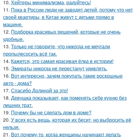
10.
Хейтеры минимализма, радуйтесь!
11.
Пока в России люди не заводят детей, потому что нет
своей квартиры, в Китае живут с детьми прямо в
машине.
12.
Подборка красивых решений, которые не очень
удобные.
13.
Только не говорите, что никогда не мечтали
пропылесосить всё так.
14.
Кажется, это самая красивая ёлка в истории!
15.
Эмираты никогда не перестанут удивлять.
16.
Вот интересно, зачем покупать такие роскошные
авто - дома?
17.
Спасибо Долиной за это!
18.
Девушка показывает, как поменять себе кухню без
лишних трат.
19.
Почему бы не сделать дом в доме?
20.
У всех есть вещь, которая их бесит, но выбросить её
нельзя.
21.
Вот почему-то, когда женщины начинают делать