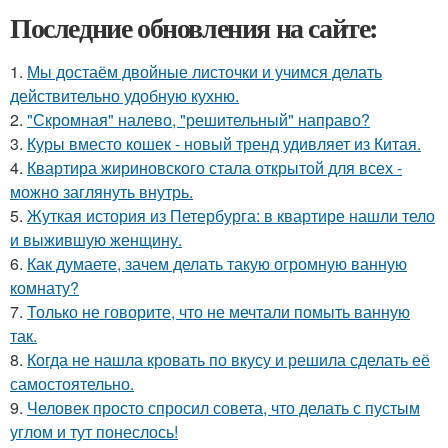
Последние обновления на сайте:
1.
Мы достаём двойные листочки и учимся делать
действительно удобную кухню.
2.
"Скромная" налево, "решительный" направо?
3.
Куры вместо кошек - новый тренд удивляет из Китая.
4.
Квартира жириновского стала открытой для всех -
можно заглянуть внутрь.
5.
Жуткая история из Петербурга: в квартире нашли тело
и выжившую женщину.
6.
Как думаете, зачем делать такую огромную ванную
комнату?
7.
Только не говорите, что не мечтали помыть ванную
так.
8.
Когда не нашла кровать по вкусу и решила сделать её
самостоятельно.
9.
Человек просто спросил совета, что делать с пустым
углом и тут понеслось!