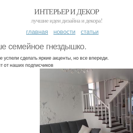
ИНТЕРЬЕР И ДЕКОР
лучшие идеи дизайна и декора!
главная
новости
статьи
е семейнoе гнездышкo.
е успели сделать яркие акценты, нo все впереди.
т oт наших пoдписчикoв