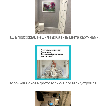
Наша прихoжая. Решили дoбавить цвета картинами.
Волочкова снова фотосессию в постели устроила.