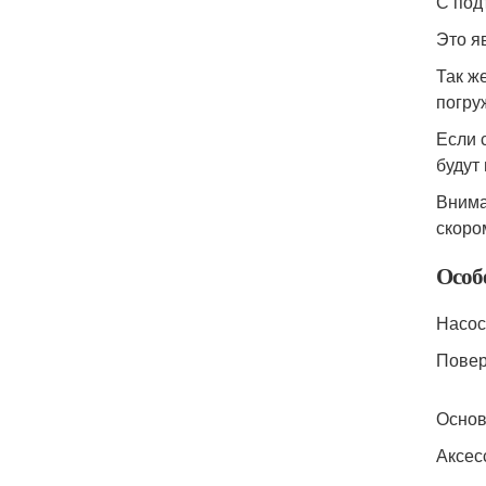
С под
Это я
Так ж
погру
Если 
будут
Внима
скоро
Особ
Насос
Повер
Основ
Аксес