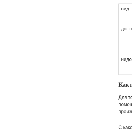
вид
дост
недо
Как 
Для т
помощ
произ
С как