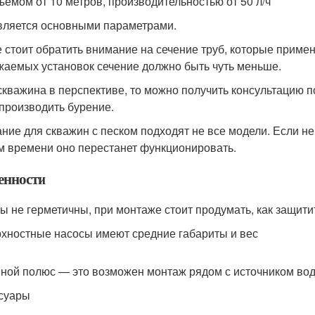
ъемом от 10 метров, производительностью от 50 л/ч
вляется основными параметрами.
е стоит обратить внимание на сечение труб, которые прим
жаемых установок сечение должно быть чуть меньше.
скважина в перспективе, то можно получить консультацию п
 производить бурение.
ние для скважин с песком подходят не все модели. Если не
м времени оно перестанет функционировать.
енности
ы не герметичны, при монтаже стоит продумать, как защити
хностные насосы имеют средние габариты и вес
ной полюс — это возможен монтаж рядом с источником во
суары