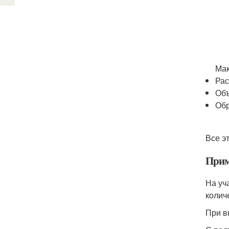
Мак
Рас
Объ
Обр
Все э
Прим
На уч
колич
При в