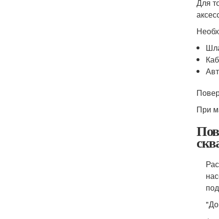
Для т
аксес
Необх
Шл
Каб
Авт
Повер
При м
Пов
скв
Рас
нас
под
"До