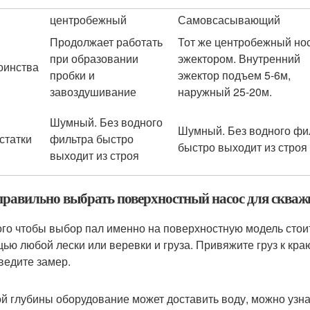
центробежный
Самовсасывающий
Продолжает работать
Тот же центробежный но
при образовании
эжектором. Внутренний
оинства
пробки и
эжектор подъем 5-6м,
завоздушивание
наружный 25-20м.
Шумный. Без водного
Шумный. Без водного фи
статки
фильтра быстро
быстро выходит из строя
выходит из строя
правильно выбрать поверхностный насос для сква
ого чтобы выбор пал именно на поверхностную модель стоит
ью любой лески или веревки и груза. Привяжите груз к краю
ведите замер.
ой глубины оборудование может доставить воду, можно узна