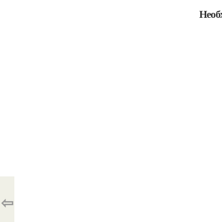
Необ
⇦