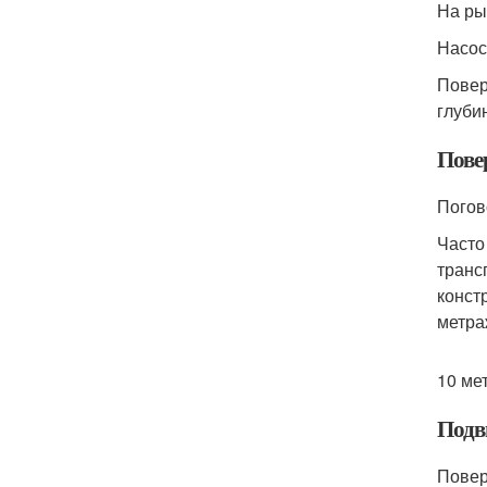
На ры
Насос
Повер
глуби
Пове
Погов
Часто
транс
конст
метра
10 ме
Подв
Повер