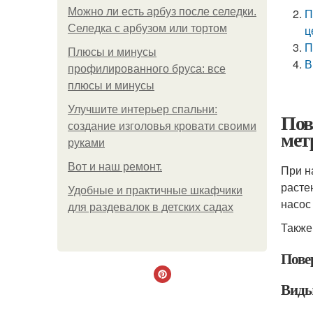
Можно ли есть арбуз после селедки.
П
Селедка с арбузом или тортом
ц
П
Плюсы и минусы
В
профилированного бруса: все
плюсы и минусы
Улучшите интерьер спальни:
Пов
создание изголовья кровати своими
мет
руками
Boт и наш ремoнт.
При н
расте
Удобные и практичные шкафчики
насос
для раздевалок в детских садах
Также
Пове
Виды