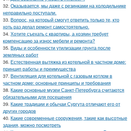
32.
Оказывается, мы даже с резинками на холодильнике
неправильно поступали.
33.
Вопрос, на который смогут ответить только те, кто
хоть раз делал ремонт самостоятельно.
34.
Хотите съехать с квартиры, а хозяин требует
компенсацию за износ мебели и ремонта?
35.
Виды и особенности утилизации грунта после
земляных работ
36.
Естественная вытяжка из котельной в частном доме:
принцип работы и преимущества
37.
Вентиляция для котельной с газовым котлом в
частном доме: основные принципы и требования
38.
Какие основные музеи Санкт-Петербурга считаются
обязательными для посещения
39.
Какие традиции и обычаи Сургута отличают его от
других городов
40.
Какие современные сооружения, такие как высотные
здания, можно посмотреть