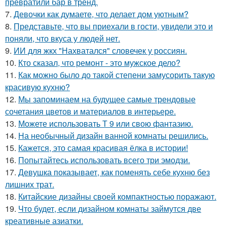
превратили бар в тренд.
7.
Девочки как думаете, что делает дом уютным?
8.
Представьте, что вы приехали в гости, увидели это и
поняли, что вкуса у людей нет.
9.
ИИ для жкх "Нахватался" словечек у россиян.
10.
Кто сказал, что ремонт - это мужское дело?
11.
Как можно было до такой степени замусорить такую
красивую кухню?
12.
Мы запоминаем на будущее самые трендовые
сочетания цветов и материалов в интерьере.
13.
Можете использовать Т 9 или свою фантазию.
14.
На необычный дизайн ванной комнаты решились.
15.
Кажется, это самая красивая ёлка в истории!
16.
Попытайтесь использовать всего три эмодзи.
17.
Девушка показывает, как поменять себе кухню без
лишних трат.
18.
Китайские дизайны своей компактностью поражают.
19.
Что будет, если дизайном комнаты займутся две
креативные азиатки.