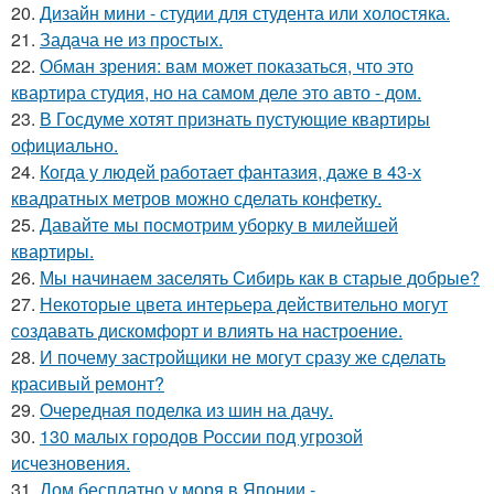
20.
Дизайн мини - студии для студента или холостяка.
21.
Задача не из простых.
22.
Обман зрения: вам может показаться, что это
квартира студия, но на самом деле это авто - дом.
23.
В Госдуме хотят признать пустующие квартиры
официально.
24.
Когда у людей работает фантазия, даже в 43-х
квадратных метров можно сделать конфетку.
25.
Давайте мы посмотрим уборку в милейшей
квартиры.
26.
Мы начинаем заселять Сибирь как в старые добрые?
27.
Некоторые цвета интерьера действительно могут
создавать дискомфорт и влиять на настроение.
28.
И почему застройщики не могут сразу же сделать
красивый ремонт?
29.
Очередная поделка из шин на дачу.
30.
130 малых городов России под угрозой
исчезновения.
31.
Дом бесплатно у моря в Японии -.