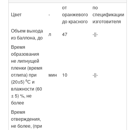
от
по
Цвет
-
оранжевого
спецификации
до красного
изготовителя
Объем выхода
л
47
-||-
из баллона, до
Время
образования
не липнущей
пленки (время
отлипа) при
мин
10
-||-
(20±5) ⁰С и
влажности (60
± 5) %, не
более
Время
отверждения,
не более, (при